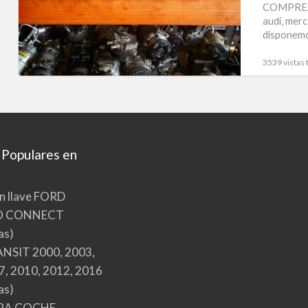
COMPRESO
audi, merc
disponemo
3539 vistas 
 Populares en
n llave FORD
O CONNECT
as)
NSIT 2000, 2003,
7, 2010, 2012, 2016
as)
RA COCHE,