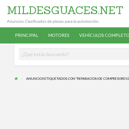
MILDESGUACES.NET
Anuncios Clasificados de piezas para la automoción.
VEHÍCULOS
VEHÍCULOS
ALTA
COMPLETOS
PRINCIPAL
MOTORES
VEHÍCULOS COMPLETO
OCASIÓN
ANUNCIANTE
DESGUACE
ANUNCIOS ETIQUETADOS CON "REPARACION DE COMPRESORES D