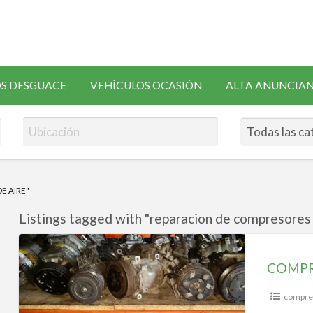
SOLICITAR
S DESGUACE
VEHÍCULOS OCASIÓN
ALTA ANUNCIA
RECAMBIOS
E AIRE"
Listings tagged with "reparacion de compresores d
COMPRESORES
AIRE
COMPR
ACONDICIONADO
compres