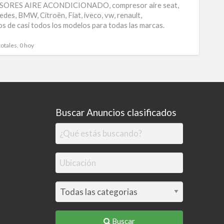
RES AIRE ACONDICIONADO, compresor aire seat,
de
edes, BMW, Citroën, Fiat, iveco, vw, renault,
s de casi todos los modelos para todas las marcas.
compr
de
totales, 0 hoy
aire
Buscar Anuncios clasificados
Buscar