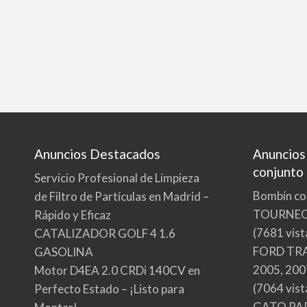
Anuncios Destacados
Anuncios
conjunto
Servicio Profesional de Limpieza
Bombín co
de Filtro de Partículas en Madrid –
TOURNE
Rápido y Eficaz
(7681 vist
CATALIZADOR GOLF 4 1.6
FORD TRA
GASOLINA
2005, 200
Motor D4EA 2.0 CRDi 140CV en
(7064 vist
Perfecto Estado – ¡Listo para
GATO PA