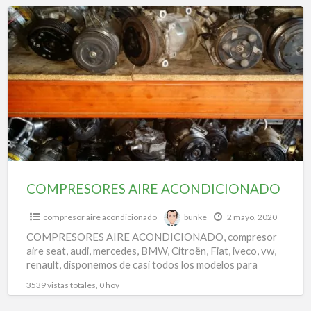
f
COMPRESORES
a
AIRE
t
ACONDICIONADO
r
a
a
a
COMPRESORES AIRE ACONDICIONADO
compresor aire acondicionado
bunke
2 mayo, 2020
COMPRESORES AIRE ACONDICIONADO, compresor
aire seat, audi, mercedes, BMW, Citroën, Fiat, iveco, vw,
renault, disponemos de casi todos los modelos para
todas las marcas.
3539 vistas totales, 0 hoy