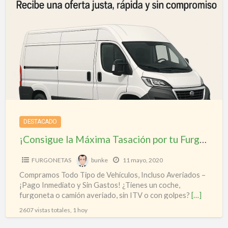
a
la
t
Máxima
r
Tasación
d
por
v
tu
c
Furgoneta
g
Hoy
Mismo!
DESTACADO
¡Consigue la Máxima Tasación por tu Furgoneta Hoy Mismo!
FURGONETAS
bunke
11 mayo, 2020
Compramos Todo Tipo de Vehículos, Incluso Averiados –
¡Pago Inmediato y Sin Gastos! ¿Tienes un coche,
furgoneta o camión averiado, sin ITV o con golpes?
[…]
2607 vistas totales, 1 hoy