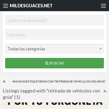
MILDESGUACES.NET
BUSCAR
ANUNCIOS ETIQUETADOS CON "RETIRADA DE VEHÍCULOS CON GRÚA"
Listings tagged with "retirada de vehículos con
R
grúa" (1)
F
f
¡Consigue