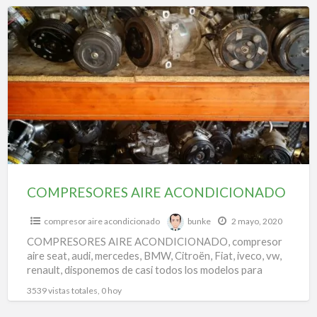
f
COMPRESORES
a
AIRE
t
ACONDICIONADO
t
d
a
a
a
COMPRESORES AIRE ACONDICIONADO
compresor aire acondicionado
bunke
2 mayo, 2020
COMPRESORES AIRE ACONDICIONADO, compresor
aire seat, audi, mercedes, BMW, Citroën, Fiat, iveco, vw,
renault, disponemos de casi todos los modelos para
todas las marcas.
3539 vistas totales, 0 hoy