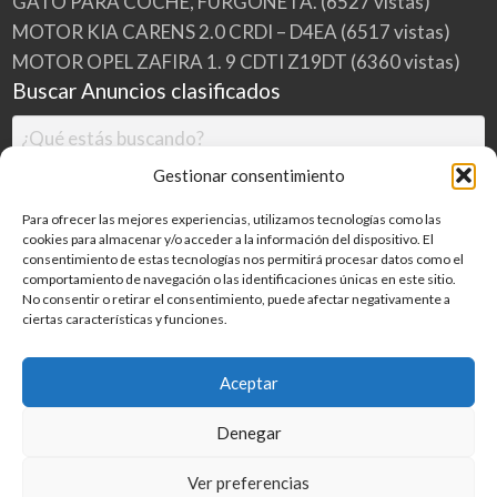
GATO PARA COCHE, FURGONETA.
(6527 vistas)
MOTOR KIA CARENS 2.0 CRDI – D4EA
(6517 vistas)
MOTOR OPEL ZAFIRA 1. 9 CDTI Z19DT
(6360 vistas)
Buscar Anuncios clasificados
Gestionar consentimiento
Para ofrecer las mejores experiencias, utilizamos tecnologías como las
cookies para almacenar y/o acceder a la información del dispositivo. El
consentimiento de estas tecnologías nos permitirá procesar datos como el
comportamiento de navegación o las identificaciones únicas en este sitio.
No consentir o retirar el consentimiento, puede afectar negativamente a
ciertas características y funciones.
Buscar
Aceptar
Denegar
Inicio
Categorías
Blog
Ver preferencias