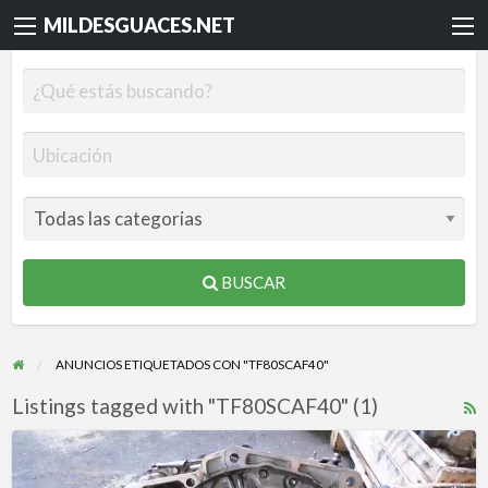
MILDESGUACES.NET
BUSCAR
ANUNCIOS ETIQUETADOS CON "TF80SCAF40"
Listings tagged with "TF80SCAF40" (1)
R
F
CAJA
f
CAMBIOS