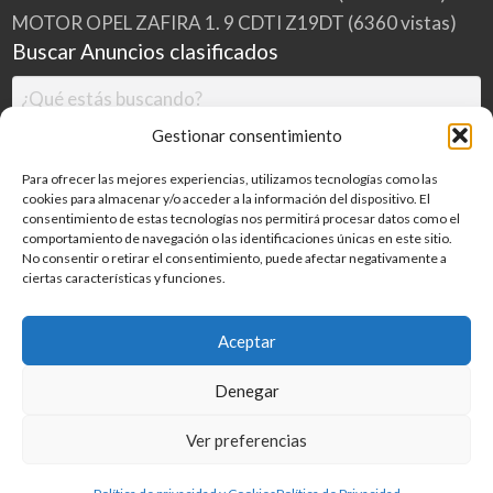
MOTOR OPEL ZAFIRA 1. 9 CDTI Z19DT
(6360 vistas)
Buscar Anuncios clasificados
Gestionar consentimiento
Para ofrecer las mejores experiencias, utilizamos tecnologías como las
cookies para almacenar y/o acceder a la información del dispositivo. El
consentimiento de estas tecnologías nos permitirá procesar datos como el
comportamiento de navegación o las identificaciones únicas en este sitio.
No consentir o retirar el consentimiento, puede afectar negativamente a
ciertas características y funciones.
Buscar
Aceptar
Denegar
Inicio
Categorías
Blog
Ver preferencias
©
2026
MILDESGUACES.NET
| Todos los derechos reservados