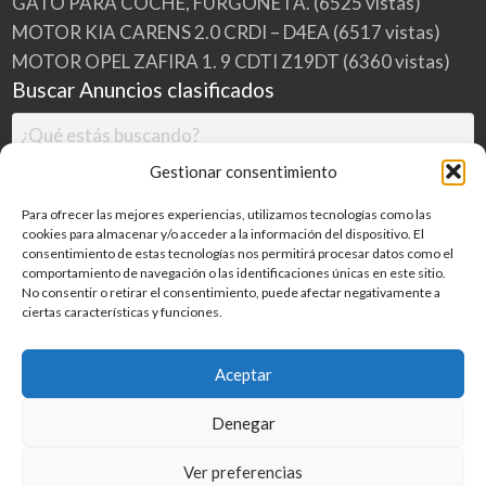
GATO PARA COCHE, FURGONETA.
(6525 vistas)
MOTOR KIA CARENS 2.0 CRDI – D4EA
(6517 vistas)
MOTOR OPEL ZAFIRA 1. 9 CDTI Z19DT
(6360 vistas)
Buscar Anuncios clasificados
Gestionar consentimiento
Para ofrecer las mejores experiencias, utilizamos tecnologías como las
cookies para almacenar y/o acceder a la información del dispositivo. El
consentimiento de estas tecnologías nos permitirá procesar datos como el
comportamiento de navegación o las identificaciones únicas en este sitio.
No consentir o retirar el consentimiento, puede afectar negativamente a
ciertas características y funciones.
Buscar
Aceptar
Denegar
Inicio
Categorías
Blog
Ver preferencias