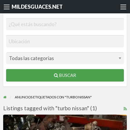
MILDESGUACES.NET
BUSCAR
ANUNCIOS ETIQUETADOS CON "TURBO NISSAN"
Listings tagged with "turbo nissan" (1)
R
F
Turbo
f
ford,