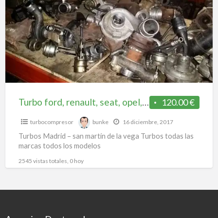
a
renault,
t
seat,
t
opel,
n
Madrid
–
san
martin
de
Turbo ford, renault, seat, opel, Madrid – san martin de la vega
120.00 €
la
turbocompresor
bunke
16 diciembre, 2017
vega
Turbos Madrid – san martín de la vega Turbos todas las
marcas todos los modelos
2545 vistas totales, 0 hoy