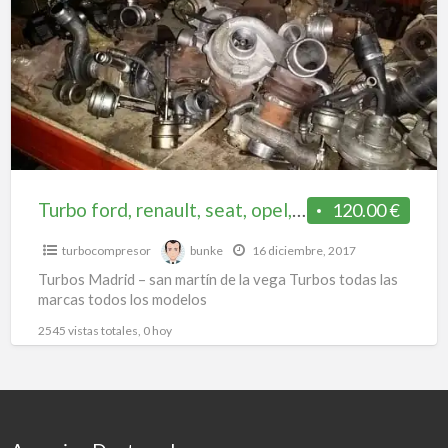
a
renault,
t
seat,
t
opel,
s
Madrid
–
san
martin
de
Turbo ford, renault, seat, opel, Madrid – san martin de la vega
120.00 €
la
turbocompresor
bunke
16 diciembre, 2017
vega
Turbos Madrid – san martín de la vega Turbos todas las
marcas todos los modelos
2545 vistas totales, 0 hoy