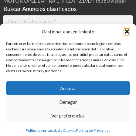
MOTOR OPEL ZAFIRA 1. 9 CDTI Z19DT
(6360 vistas)
Buscar Anuncios clasificados
Gestionar consentimiento
Para ofrecer las mejores experiencias, utilizamos tecnologías como las
cookies para almacenar y/o acceder a la información del dispositivo. El
consentimiento de estas tecnologías nos permitirá procesar datos como el
comportamiento de navegación o las identificaciones únicas en este sitio.
No consentir o retirar el consentimiento, puede afectar negativamente a
ciertas características y funciones.
Buscar
Aceptar
Denegar
Inicio
Categorías
Blog
Ver preferencias
©
2026
MILDESGUACES.NET
| Todos los derechos reservados
Política de privacidad y Cookies
Política de Privacidad