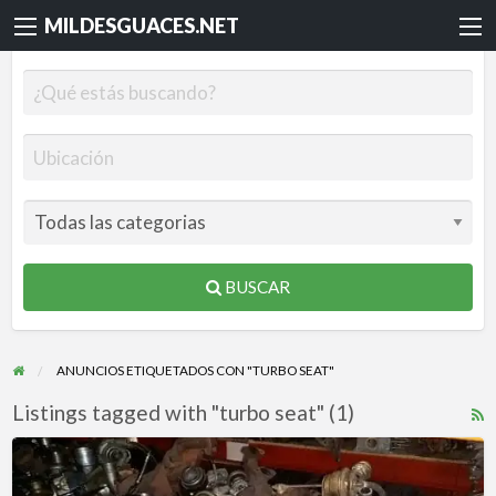
MILDESGUACES.NET
BUSCAR
ANUNCIOS ETIQUETADOS CON "TURBO SEAT"
Listings tagged with "turbo seat" (1)
R
F
Turbo
f
ford,