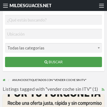
MILDESGUACES.NET
BUSCAR
ANUNCIOS ETIQUETADOS CON "VENDER COCHE SIN ITV"
Listings tagged with "vender coche sin ITV" (1)
R
F
¡Consigue
f
la