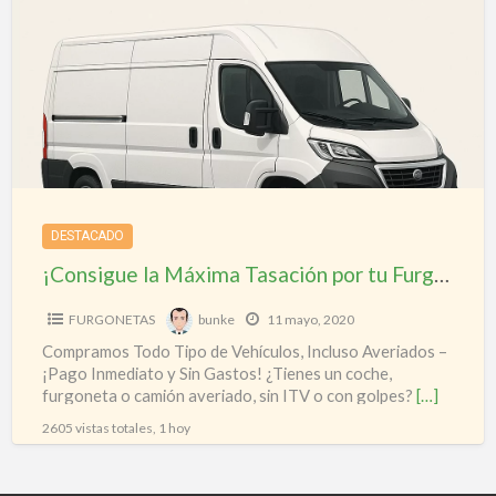
a
Máxima
t
Tasación
v
por
c
tu
s
Furgoneta
I
Hoy
Mismo!
DESTACADO
¡Consigue la Máxima Tasación por tu Furgoneta Hoy Mismo!
FURGONETAS
bunke
11 mayo, 2020
Compramos Todo Tipo de Vehículos, Incluso Averiados –
¡Pago Inmediato y Sin Gastos! ¿Tienes un coche,
furgoneta o camión averiado, sin ITV o con golpes?
[…]
2605 vistas totales, 1 hoy