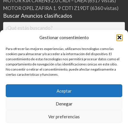
MOTOR KIA CARENS 2.0 CRDI – D4EA
(6517 vistas)
MOTOR OPEL ZAFIRA 1. 9 CDTI Z19DT
(6360 vistas)
Buscar Anuncios clasificados
Gestionar consentimiento
Para ofrecer las mejores experiencias, utilizamos tecnologías como las
cookies para almacenar y/o acceder a la información del dispositivo. El
consentimiento de estas tecnologías nos permitirá procesar datos como el
comportamiento de navegación o las identificaciones únicas en este sitio.
No consentir o retirar el consentimiento, puede afectar negativamente a
ciertas características y funciones.
Buscar
Aceptar
Denegar
Inicio
Categorías
Blog
Ver preferencias
©
2026
MILDESGUACES.NET
| Todos los derechos reservados