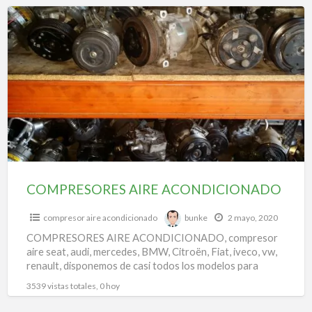
f
COMPRESORES
a
AIRE
t
ACONDICIONADO
v
d
c
d
a
a
a
COMPRESORES AIRE ACONDICIONADO
compresor aire acondicionado
bunke
2 mayo, 2020
COMPRESORES AIRE ACONDICIONADO, compresor
aire seat, audi, mercedes, BMW, Citroën, Fiat, iveco, vw,
renault, disponemos de casi todos los modelos para
todas las marcas.
3539 vistas totales, 0 hoy