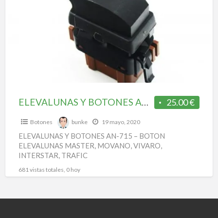
a
BOTONES
t
AN-
V
715
–
BOTON
ELEVALUNAS
MASTER,
MOVANO,
ELEVALUNAS Y BOTONES AN-715 – BOTON ELEVALUNAS MASTER, MOVANO, VIVARO, INTERSTAR, TRAFIC
25.00 €
VIVARO,
Botones
bunke
19 mayo, 2020
INTERSTAR,
ELEVALUNAS Y BOTONES AN-715 – BOTON
TRAFIC
ELEVALUNAS MASTER, MOVANO, VIVARO,
INTERSTAR, TRAFIC
681 vistas totales, 0 hoy