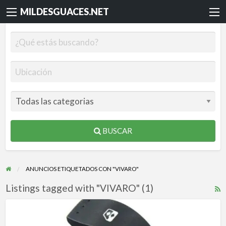
MILDESGUACES.NET
BUSCAR
ANUNCIOS ETIQUETADOS CON "VIVARO"
Listings tagged with "VIVARO" (1)
R
F
ELEVALUNAS
f
Y