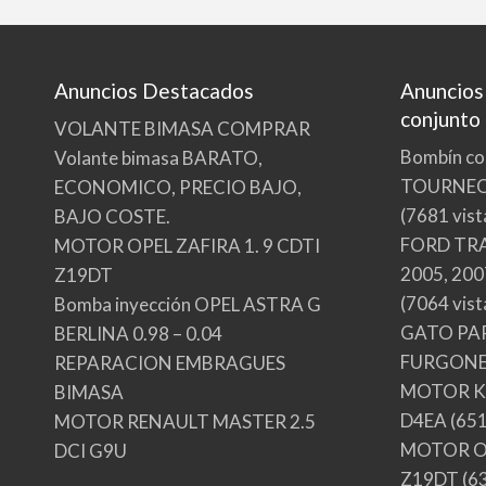
Anuncios Destacados
Anuncios
conjunto
VOLANTE BIMASA COMPRAR
Bombín co
Volante bimasa BARATO,
TOURNE
ECONOMICO, PRECIO BAJO,
(7681 vist
BAJO COSTE.
FORD TRA
MOTOR OPEL ZAFIRA 1. 9 CDTI
2005, 200
Z19DT
(7064 vist
Bomba inyección OPEL ASTRA G
GATO PA
BERLINA 0.98 – 0.04
FURGONE
REPARACION EMBRAGUES
MOTOR KI
BIMASA
D4EA
(651
MOTOR RENAULT MASTER 2.5
MOTOR OP
DCI G9U
Z19DT
(63