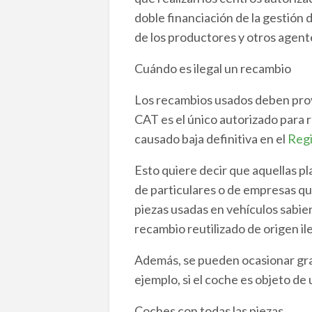
doble financiación de la gestión
de los productores y otros agen
Cuándo es ilegal un recambio
Los recambios usados deben prove
CAT es el único autorizado para 
causado baja definitiva en el
Regi
Esto quiere decir que aquellas p
de particulares o de empresas qu
piezas usadas en vehículos sabie
recambio reutilizado de origen ile
Además, se pueden ocasionar grav
ejemplo, si el coche es objeto de
Coches con todas las piezas