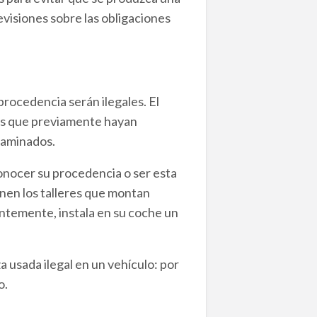
evisiones sobre las obligaciones
rocedencia serán ilegales. El
los que previamente hayan
taminados.
conocer su procedencia o ser esta
enen los talleres que montan
entemente, instala en su coche un
usada ilegal en un vehículo: por
o.