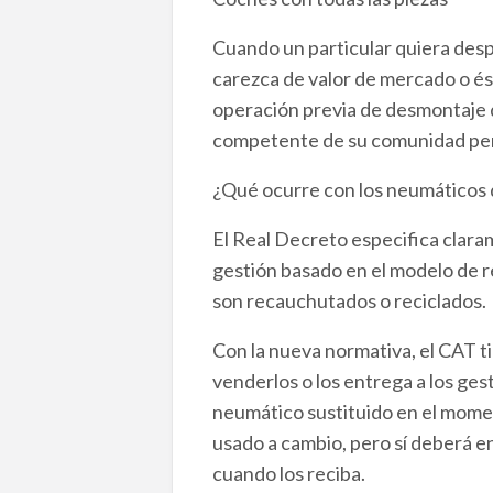
Cuando un particular quiera desp
carezca de valor de mercado o és
operación previa de desmontaje d
competente de su comunidad pert
¿Qué ocurre con los neumáticos
El Real Decreto especifica clara
gestión basado en el modelo de r
son recauchutados o reciclados.
Con la nueva normativa, el CAT t
venderlos o los entrega a los ges
neumático sustituido en el moment
usado a cambio, pero sí deberá en
cuando los reciba.