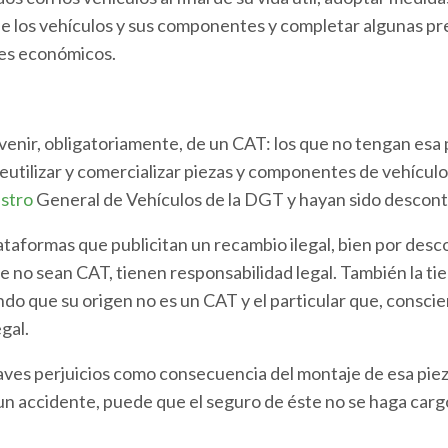
 de los vehículos y sus componentes y completar algunas pr
tes económicos.
nir, obligatoriamente, de un CAT: los que no tengan esa p
reutilizar y comercializar piezas y componentes de vehícu
stro
General de Vehículos de la DGT y hayan sido descon
lataformas que publicitan un recambio ilegal, bien por des
e no sean CAT, tienen responsabilidad legal. También la ti
ndo que su origen no es un CAT y el particular que, consci
gal.
es perjuicios como consecuencia del montaje de esa pieza 
 un accidente, puede que el seguro de éste no se haga carg