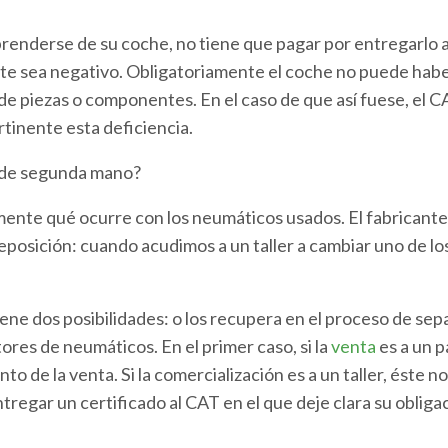
renderse de su coche, no tiene que pagar por entregarlo a
te sea negativo. Obligatoriamente el coche no puede haber
e piezas o componentes. En el caso de que así fuese, el CA
inente esta deficiencia.
 de segunda mano?
mente qué ocurre con los neumáticos usados. El fabricante 
eposición: cuando acudimos a un taller a cambiar uno de l
iene dos posibilidades: o los recupera en el proceso de s
tores de neumáticos. En el primer caso, si la
venta
es a un p
o de la venta. Si la comercialización es a un taller, éste 
tregar un certificado al CAT en el que deje clara su obliga