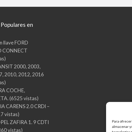
 Populares en
n llave FORD
O CONNECT
as)
NSIT 2000, 2003,
7, 2010, 2012, 2016
as)
RA COCHE,
TA.
(6525 vistas)
A CARENS 2.0 CRDI –
7 vistas)
Para ofrecer
EL ZAFIRA 1. 9 CDTI
almacenar y/
60 vistas)
tecnologías 