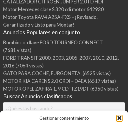
CATALIZADOR CITROEN JUMPER 2.0TD HDI
E
S
Motor Mercedes clase S 320 cdi motor 642930
M
A
D
Motor Toyota RAV4 A25A-FXS – ¡Revisado,
R
I
Garantizado y Listo para Montar!
D
Anuncios Populares en conjunto
Bombín con llave FORD TOURNEO CONNECT
(7681 vistas)
FORD TRANSIT 2000, 2003, 2005, 2007, 2010, 2012,
2016
(7064 vistas)
GATO PARA COCHE, FURGONETA.
(6525 vistas)
MOTOR KIA CARENS 2.0 CRDI – D4EA
(6517 vistas)
MOTOR OPEL ZAFIRA 1. 9 CDTI Z19DT
(6360 vistas)
Buscar Anuncios clasificados
Gestionar consentimiento