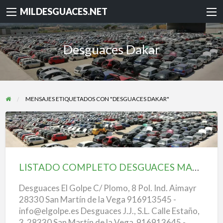
MILDESGUACES.NET
Desguaces Dakar
MENSAJES ETIQUETADOS CON "DESGUACES DAKAR"
LISTADO
COMPLETO
DESGUACES
LISTADO COMPLETO DESGUACES MADRID
MADRID
Desguaces El Golpe C/ Plomo, 8 Pol. Ind. Aimayr
28330 San Martín de la Vega 916913545 -
info@elgolpe.es Desguaces J.J., S.L. Calle Estaño,
3 28330 San Martín de la Vega 916913645 -