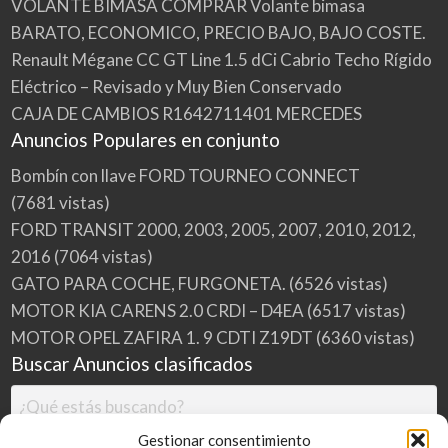
VOLANTE BIMASA COMPRAR Volante bimasa
E
S
BARATO, ECONOMICO, PRECIO BAJO, BAJO COSTE.
M
A
D
Renault Mégane CC GT Line 1.5 dCi Cabrio Techo Rígido
R
I
Eléctrico – Revisado y Muy Bien Conservado
D
CAJA DE CAMBIOS R1642711401 MERCEDES
Anuncios Populares en conjunto
Bombín con llave FORD TOURNEO CONNECT
(7681 vistas)
FORD TRANSIT 2000, 2003, 2005, 2007, 2010, 2012,
2016
(7064 vistas)
GATO PARA COCHE, FURGONETA.
(6526 vistas)
MOTOR KIA CARENS 2.0 CRDI – D4EA
(6517 vistas)
MOTOR OPEL ZAFIRA 1. 9 CDTI Z19DT
(6360 vistas)
Buscar Anuncios clasificados
Gestionar consentimiento