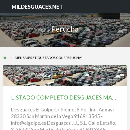
MILDESGUACES.NET
Perucha
MENSAJES ETIQUETADOS CON "PERUCHA"
LISTADO
COMPLETO
DESGUACES
LISTADO COMPLETO DESGUACES MADRID
MADRID
Desguaces El Golpe C/ Plomo, 8 Pol. Ind. Aimayr
28330 San Martín de la Vega 916913545 -
info@elgolpe.es Desguaces J.J., S.L. Calle Estaño,
3 28330 San Martín de la Vega 916913645 -