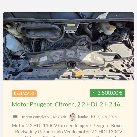
Motor
Peugeot,
Citroen,
2.2
HDi
l2
H2
16v
130
caballos
3,500.00 €
DESTACADO
boxer
Motor Peugeot, Citroen, 2.2 HDi l2 H2 16v 130 caballos boxer 3
3
-- motor completo --
,
MOTOR
bunke
7 julio, 2025
Motor 2.2 HDI 130CV Citroën Jumper / Peugeot Boxer
– Revisado y Garantizado Vendo motor 2.2 HDI 130CV,