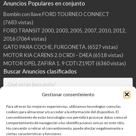
Anuncios Populares en conjunto
Bombín con llave FORD TOURNEO CONNECT
(7683 vistas)
FORD TRANSIT 2000, 2003, 2005, 2007, 2010, 2012,
2016
(7064 vistas)
GATO PARA COCHE, FURGONETA.
(6527 vistas)
MOTOR KIA CARENS 2.0 CRDI – D4EA
(6518 vistas)
MOTOR OPEL ZAFIRA 1. 9 CDTI Z19DT
(6360 vistas)
Buscar Anuncios clasificados
Gestionar consentimiento
Para ofrecer las mejores experiencias, utilizamos tecnologías como las
cookies para almacenar y/o acceder a la información del dispositivo. El
consentimiento de estas tecnologías nos permitirá procesar datos como el
comportamiento de navegación o las identificaciones únicas en este sitio.
No consentir o retirar el consentimiento, puede afectar negativamente a
ciertas características y funciones.