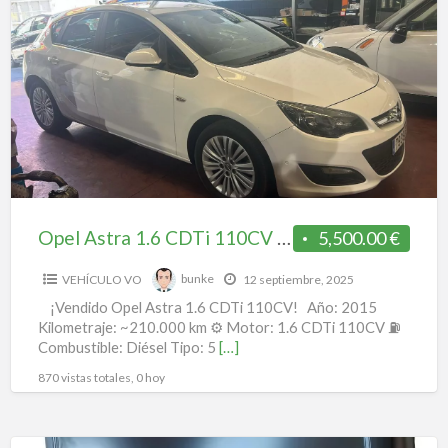
Astra
1.6
CDTi
110CV
2015
Diésel
|
5
puertas,
Opel Astra 1.6 CDTi 110CV 2015 Diésel | 5 puertas, buen estado, 210.000 km – 5.500€ (particular)
5,500.00 €
buen
VEHÍCULO VO
bunke
12 septiembre, 2025
estado,
¡Vendido Opel Astra 1.6 CDTi 110CV! Año: 2015 ️
210.000
Kilometraje: ~210.000 km ⚙️ Motor: 1.6 CDTi 110CV ⛽
km
Combustible: Diésel Tipo: 5
[…]
–
870 vistas totales, 0 hoy
5.500€
(particular)