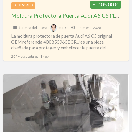
OEM
105.00 €
DESTACADO
4B0853963BGRU
Moldura Protectora Puerta Audi A6 C5 (1997–2004) Original OEM 4B0853963BGRU Imprimada
Imprimada
defensa delantera
bunke
17 enero, 2026
La moldura protectora de puerta Audi A6 C5 original
OEM referencia 4B0853963BGRU es una pieza
diseñada para proteger y embellecer la puerta del
vehículo, evitando
[…]
209 vistas totales, 1 hoy
Bomba
inyección
OPEL
ASTRA
G
BERLINA
0.98