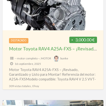
FXS
–
¡Revisado,
Garantizado
y
Listo
3,000.00 €
DESTACADO
para
Motor Toyota RAV4 A25A-FXS – ¡Revisado, Garantizado y Listo para Montar!
Montar!
-- motor completo --
,
MOTOR
bunke
16 septiembre, 2025
Motor Toyota RAV4 A25A-FXS – ¡Revisado,
Garantizado y Listo para Montar! Referencia del motor:
A25A-FXSModelo compatible: Toyota RAV4 V 2.5 VVT-
iE 16V Hybrid AWD-i E-CVT
[…]
309 vistas totales, 0 hoy
Opel