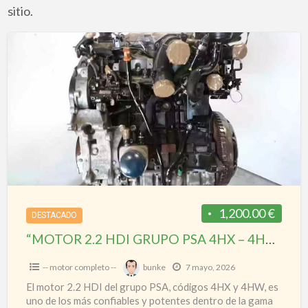
sitio.
“MOTOR
2.2
HDI
GRUPO
PSA
4HX
–
4HW”
1,200.00 €
DESTACADO
“MOTOR 2.2 HDI GRUPO PSA 4HX – 4HW”
-- motor completo --
bunke
7 mayo, 2026
El motor 2.2 HDI del grupo PSA, códigos 4HX y 4HW, es
uno de los más confiables y potentes dentro de la gama