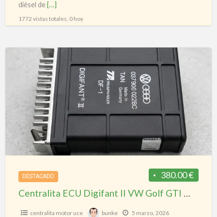
diésel de
[…]
1772 vistas totales, 0 hoy
Centralita
ECU
Digifant
II
VW
Golf
GTI
MK2
/
Audi
380.00 €
DESTACADO
–
Centralita ECU Digifant II VW Golf GTI MK2 / Audi – 037906022BC – Original
037906022BC
–
centralita motor uce
bunke
5 marzo, 2026