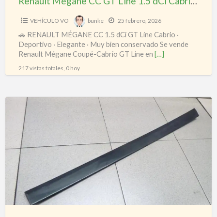
Renault Mégane CC GT Line 1.5 dCi Cabrio Techo Rígido Eléctrico – Revisado y Muy Bien Conservado
–
Revisado
VEHÍCULO VO
bunke
25 febrero, 2026
y
🚗 RENAULT MÉGANE CC 1.5 dCi GT Line Cabrio ·
Muy
Deportivo · Elegante · Muy bien conservado Se vende
Renault Mégane Coupé-Cabrio GT Line en
[…]
Bien
217 vistas totales, 0 hoy
Conservado
Moldura
Protectora
Puerta
Audi
A6
C5
(1997–
2004)
Original