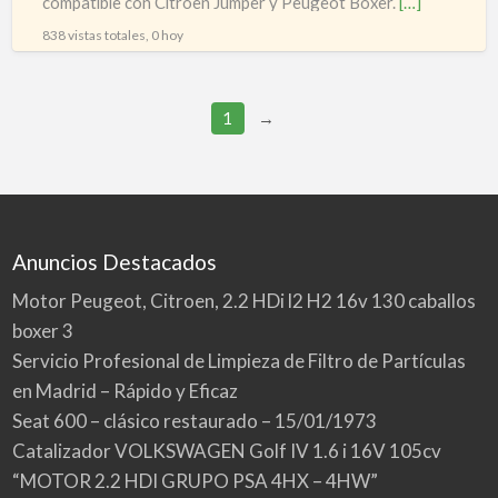
compatible con Citroën Jumper y Peugeot Boxer.
[…]
838 vistas totales, 0 hoy
1
→
Anuncios Destacados
Motor Peugeot, Citroen, 2.2 HDi l2 H2 16v 130 caballos
boxer 3
Servicio Profesional de Limpieza de Filtro de Partículas
en Madrid – Rápido y Eficaz
Seat 600 – clásico restaurado – 15/01/1973
Catalizador VOLKSWAGEN Golf IV 1.6 i 16V 105cv
“MOTOR 2.2 HDI GRUPO PSA 4HX – 4HW”