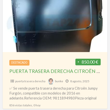
PUERTA
TRASERA
DERECHA
CITROËN
JUMPY
FURGÓN
–
Ref.
9811894980
850.00 €
DESTACADO
PUERTA TRASERA DERECHA CITROËN JUMPY FURGÓN – Ref. 9811894980
puerta trasera derecha
bunke
8 agosto, 2025
✅ Se vende puerta trasera derecha para Citroën Jumpy
Furgón, compatible con modelos de 2016 en
adelante.Referencia OEM: 9811894980Pieza original
usada en buen estado, sin
[…]
856 vistas totales, 0 hoy