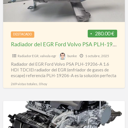
PSA
PLH-
19206-
A
1.6
280.00 €
DESTACADO
HDI
Radiador del EGR Ford Volvo PSA PLH-19206-A 1.6 HDI TDCI
TDCI
Radiador EGR
,
valvula egr
bunke
1 octubre, 2025
Radiador del EGR Ford Volvo PSA PLH-19206-A 1.6
HDI TDCIEl radiador del EGR (enfriador de gases de
escape) referencia PLH-19206-A es la solución perfecta
para
[…]
269 vistas totales, 0 hoy
Motor
Toyota
RAV4
A25A-