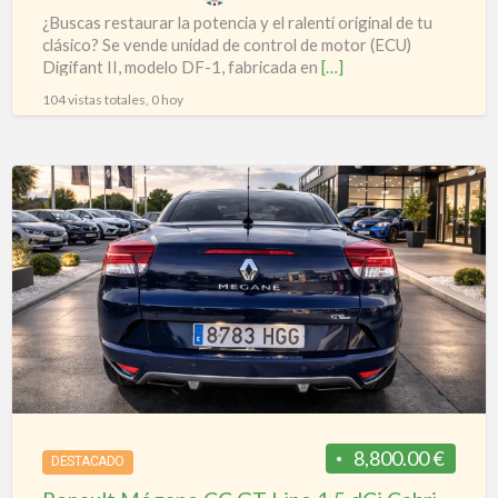
Original
¿Buscas restaurar la potencia y el ralentí original de tu
clásico? Se vende unidad de control de motor (ECU)
Digifant II, modelo DF-1, fabricada en
[…]
104 vistas totales, 0 hoy
Renault
Mégane
CC
GT
Line
1.5
dCi
Cabrio
Techo
Rígido
8,800.00 €
DESTACADO
Eléctrico