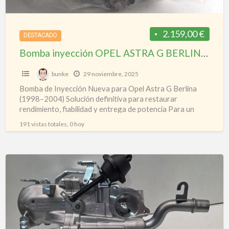
–
0.04
2.159,00 €
DESTACADO
Bomba inyección OPEL ASTRA G BERLINA 0.98 – 0.04
bunke
29 noviembre, 2025
Bomba de Inyección Nueva para Opel Astra G Berlina
(1998–2004) Solución definitiva para restaurar
rendimiento, fiabilidad y entrega de potencia Para un
taller, pocas cosas
[…]
191 vistas totales, 0 hoy
Radiador
del
EGR
Ford
Volvo