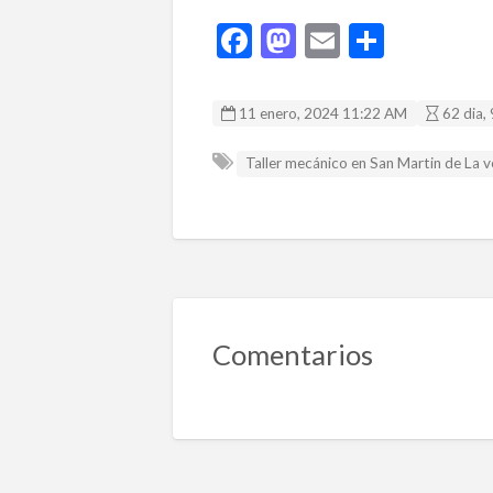
F
M
E
C
ac
as
m
o
e
to
ai
m
11 enero, 2024 11:22 AM
62 dia, 
b
d
l
p
Taller mecánico en San Martin de La 
o
o
ar
o
n
ti
k
r
Comentarios