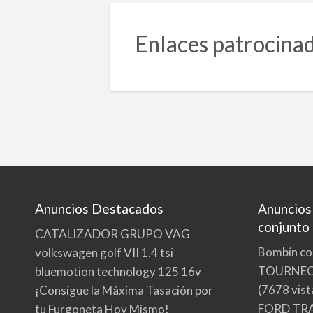
Enlaces patrocina
Anuncios Destacados
Anuncios
conjunto
CATALIZADOR GRUPO VAG
Bombín co
volkswagen golf VII 1.4 tsi
TOURNE
bluemotion technology 125 16v
(7678 vist
¡Consigue la Máxima Tasación por
FORD TRA
tu Furgoneta Hoy Mismo!