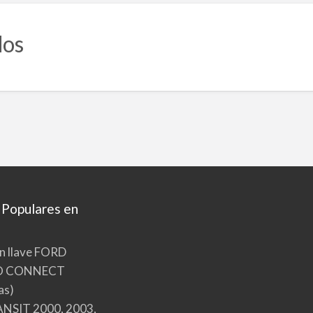
dos
 Populares en
n llave FORD
O CONNECT
as)
NSIT 2000, 2003,