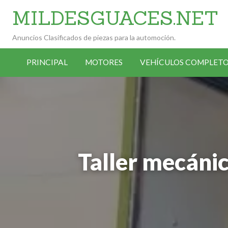
MILDESGUACES.NET
Anuncios Clasificados de piezas para la automoción.
VEHÍCULOS
VEHÍCULOS
ALTA
COMPLETOS
PRINCIPAL
MOTORES
VEHÍCULOS COMPLETO
OCASIÓN
ANUNCIANTE
DESGUACE
Taller mecáni