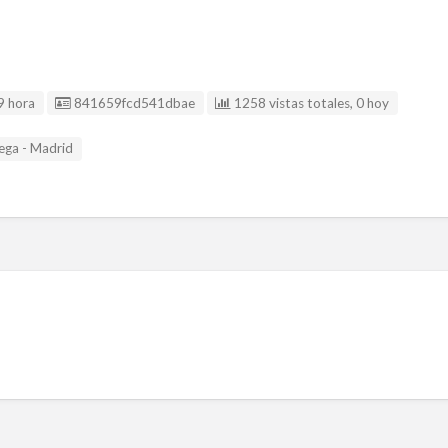
Listing ID
9 hora
841659fcd541dbae
1258 vistas totales, 0 hoy
vega - Madrid