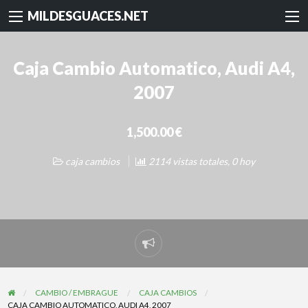
MILDESGUACES.NET
Caja Cambio Automatico, Audi A4,
2007
1,500.00 €
caja cambios
2114 vistas totales, 0 hoy
Reportar
problema
CAMBIO / EMBRAGUE
CAJA CAMBIOS
CAJA CAMBIO AUTOMATICO, AUDI A4, 2007