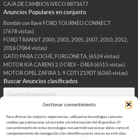
CAJA DE CAMBIOS IVECO 8873677
Anuncios Populares en conjunto
Bombín con llave FORD TOURNEO CONNECT
(7678 vistas)
FORD TRANSIT 2000, 2003, 2005, 2007, 2010, 2012,
2016
(7064 vistas)
GATO PARA COCHE, FURGONETA.
(6524 vistas)
MOTOR KIA CARENS 2.0 CRDI – D4EA
(6515 vistas)
MOTOR OPEL ZAFIRA 1. 9 CDTI Z19DT
(6360 vistas)
Buscar Anuncios clasificados
Gestionar consentimiento
Para ofrecer las mejores experiencias, utilizamos tecnologías como las
cookies para almacenar y/o acceder a la información del dispositivo. El
consentimiento de estas tecnologías nos permitirá procesar datos como el
comportamiento de navegación o las identificaciones únicas en este sitio.