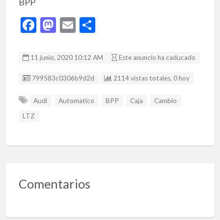
BPP
F
M
E
C
ac
as
m
o
e
to
ai
m
11 junio, 2020 10:12 AM
Este anuncio ha caducado
b
d
l
p
Listing ID
799583c0306b9d2d
2114 vistas totales, 0 hoy
o
o
ar
o
n
ti
Audi
Automatico
BPP
Caja
Cambio
k
r
LTZ
Comentarios