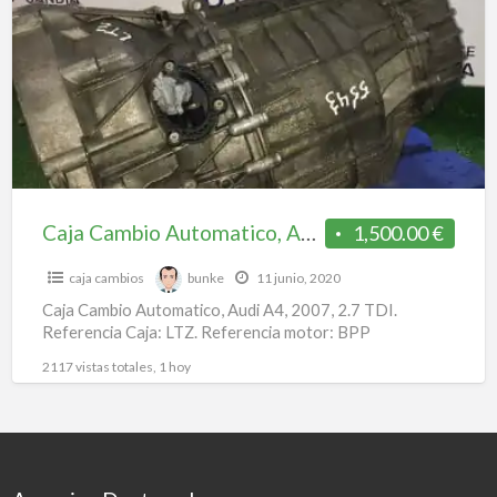
a
Automatico,
t
Audi
L
A4,
2007
Caja Cambio Automatico, Audi A4, 2007
1,500.00 €
caja cambios
bunke
11 junio, 2020
Caja Cambio Automatico, Audi A4, 2007, 2.7 TDI.
Referencia Caja: LTZ. Referencia motor: BPP
2117 vistas totales, 1 hoy