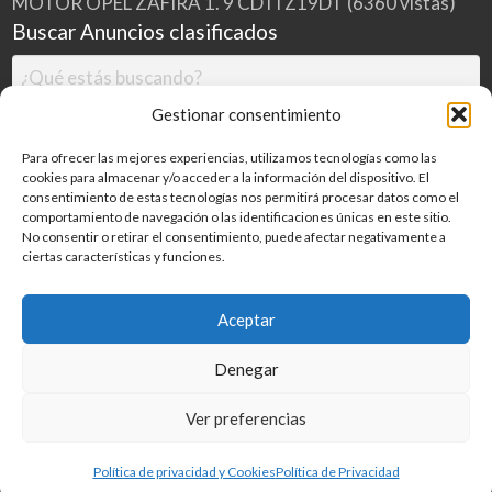
MOTOR OPEL ZAFIRA 1. 9 CDTI Z19DT
(6360 vistas)
Buscar Anuncios clasificados
Gestionar consentimiento
Para ofrecer las mejores experiencias, utilizamos tecnologías como las
cookies para almacenar y/o acceder a la información del dispositivo. El
consentimiento de estas tecnologías nos permitirá procesar datos como el
comportamiento de navegación o las identificaciones únicas en este sitio.
No consentir o retirar el consentimiento, puede afectar negativamente a
ciertas características y funciones.
Buscar
Aceptar
Denegar
Inicio
Categorías
Blog
Ver preferencias
©
2026
MILDESGUACES.NET
| Todos los derechos reservados
Política de privacidad y Cookies
Política de Privacidad