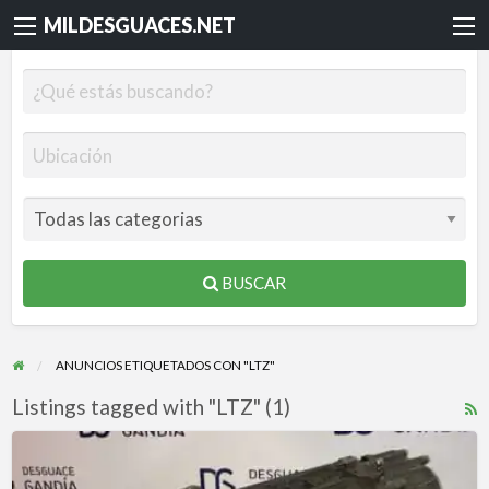
MILDESGUACES.NET
BUSCAR
ANUNCIOS ETIQUETADOS CON "LTZ"
Listings tagged with "LTZ" (1)
R
F
Caja
f
Cambio