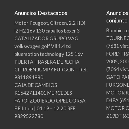
Anuncios Destacados
Anuncios
conjunto
Motor Peugeot, Citroen, 2.2 HDi
Bombín co
l2 H2 16v 130 caballos boxer 3
TOURNE
CATALIZADOR GRUPO VAG
(7681 vist
volkswagen golf VII 1.4 tsi
FORD TRA
bluemotion technology 125 16v
2005, 200
PUERTA TRASERA DERECHA
(7064 vist
CITROËN JUMPY FURGÓN – Ref.
GATO PA
9811894980
FURGONE
CAJA DE CAMBIOS
MOTOR KI
R1642711401 MERCEDES
D4EA
(651
FARO IZQUIERDO OPEL CORSA
MOTOR OP
F Edition | 04.19 – 12.20 REF
Z19DT
(63
9829522780