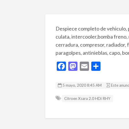
Despiece completo de vehiculo, pi
culata, intercooler,bomba freno, 
cerradura, compresor, radiador, f
paragolpes, antinieblas, capo, 
F
M
E
C
ac
as
m
o
e
to
ai
m
5 mayo, 2020 8:45 AM
Este anun
b
d
l
p
Citroen Xsara 2.0 HDi RHY
o
o
ar
o
n
ti
k
r