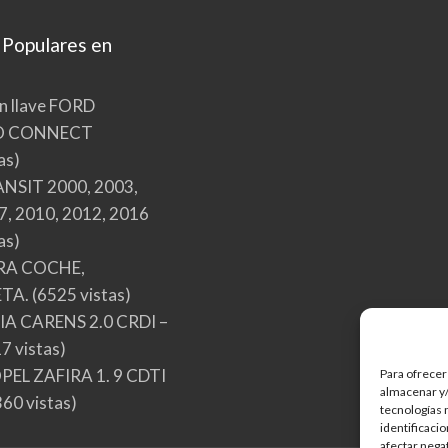
 Populares en
n llave FORD
O CONNECT
as)
NSIT 2000, 2003,
7, 2010, 2012, 2016
as)
RA COCHE,
TA.
(6525 vistas)
A CARENS 2.0 CRDI –
7 vistas)
EL ZAFIRA 1. 9 CDTI
Para ofrecer
almacenar y/
60 vistas)
tecnologías 
identificaci
afectar nega