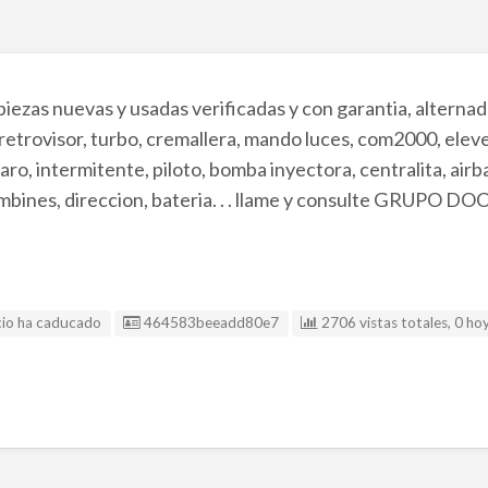
ezas nuevas y usadas verificadas y con garantia, alternado
retrovisor, turbo, cremallera, mando luces, com2000, eleve
aro, intermitente, piloto, bomba inyectora, centralita, airb
bombines, direccion, bateria. . . llame y consulte GRUPO
Listing ID
cio ha caducado
464583beeadd80e7
2706 vistas totales, 0 ho