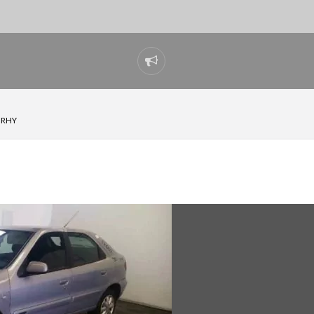
Reportar
problema
 RHY