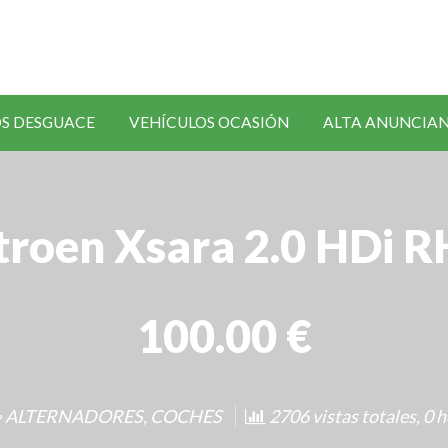
SOLICITAR
S DESGUACE
VEHÍCULOS OCASIÓN
ALTA ANUNCIA
RECAMBIOS
troen Xsara 2.0 HDi 
100.00 €
ALTERNADORES
,
COCHES
2706 vistas totales, 0 