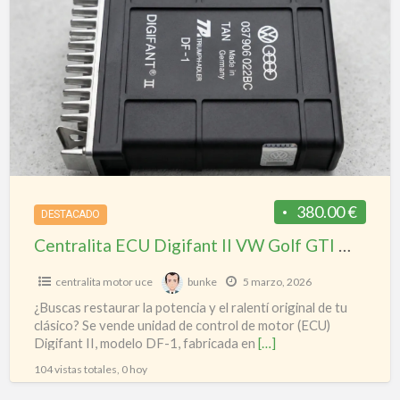
a
ECU
t
Digifant
E
II
VW
Golf
GTI
MK2
/
Audi
380.00 €
DESTACADO
–
Centralita ECU Digifant II VW Golf GTI MK2 / Audi – 037906022BC – Original
037906022BC
–
centralita motor uce
bunke
5 marzo, 2026
Original
¿Buscas restaurar la potencia y el ralentí original de tu
clásico? Se vende unidad de control de motor (ECU)
Digifant II, modelo DF-1, fabricada en
[…]
104 vistas totales, 0 hoy