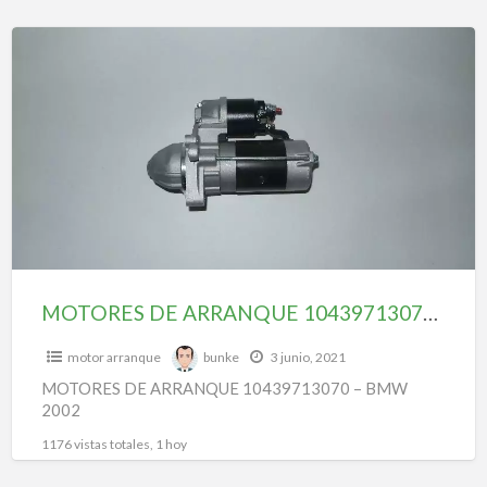
MOTORES
DE
ARRANQUE
10439713070
–
BMW
2002
MOTORES DE ARRANQUE 10439713070 – BMW 2002
motor arranque
bunke
3 junio, 2021
MOTORES DE ARRANQUE 10439713070 – BMW
2002
1176 vistas totales, 1 hoy