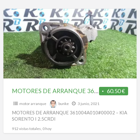
MOTORES
DE
ARRANQUE
361004A010#00002
–
KIA
SORENTO
I
2.5CRDI
MOTORES DE ARRANQUE 361004A010#00002 – KIA SORENTO I 2.5CRDI
60.50 €
motor arranque
bunke
3 junio, 2021
MOTORES DE ARRANQUE 361004A010#00002 – KIA
SORENTO I 2.5CRDI
912 vistas totales, 0 hoy