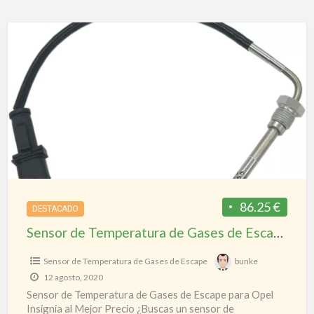
Sensor
de
Temperatura
de
Gases
de
Escape
insignia
86.25 €
DESTACADO
Sensor de Temperatura de Gases de Escape insignia
Sensor de Temperatura de Gases de Escape
bunke
12 agosto, 2020
Sensor de Temperatura de Gases de Escape para Opel
Insignia al Mejor Precio ¿Buscas un sensor de