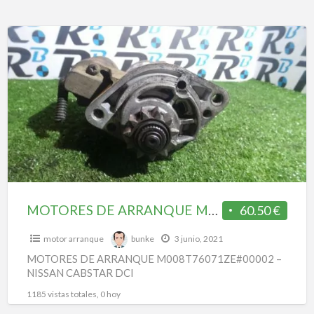
MOTORES
DE
ARRANQUE
M008T76071ZE#00002
–
NISSAN
CABSTAR
DCI
MOTORES DE ARRANQUE M008T76071ZE#00002 – NISSAN CABSTAR DCI
60.50 €
motor arranque
bunke
3 junio, 2021
MOTORES DE ARRANQUE M008T76071ZE#00002 –
NISSAN CABSTAR DCI
1185 vistas totales, 0 hoy