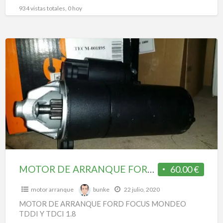
934 vistas totales, 0 hoy
MOTOR
DE
ARRANQUE
FORD
FOCUS
MONDEO
TDDI
Y
TDCI
1.8
MOTOR DE ARRANQUE FORD FOCUS MONDEO TDDI Y TDCI 1.8
60.00 €
motor arranque
bunke
22 julio, 2020
MOTOR DE ARRANQUE FORD FOCUS MONDEO
TDDI Y TDCI 1.8