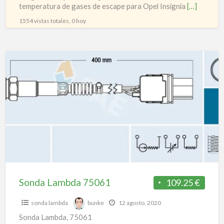
temperatura de gases de escape para Opel Insignia
[…]
1554 vistas totales, 0 hoy
Sonda
Lambda
75061
Sonda Lambda 75061
109.25 €
sonda lambda
bunke
12 agosto, 2020
Sonda Lambda, 75061