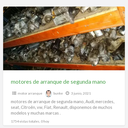
motores
de
arranque
de
segunda
mano
motores de arranque de segunda mano
motor arranque
bunke
3 junio, 2021
motores de arranque de segunda mano, Audi, mercedes,
seat, Citroën, vw, Fiat, Renault, disponemos de muchos
modelos y muchas marcas .
1754 vistas totales, 0 hoy