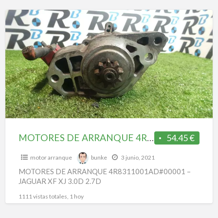
MOTORES
DE
ARRANQUE
4R8311001AD#00001
–
JAGUAR
XF
XJ
3.0D
2.7D
MOTORES DE ARRANQUE 4R8311001AD#00001 – JAGUAR XF XJ 3.0D 2.7D
54.45 €
motor arranque
bunke
3 junio, 2021
MOTORES DE ARRANQUE 4R8311001AD#00001 –
JAGUAR XF XJ 3.0D 2.7D
1111 vistas totales, 1 hoy