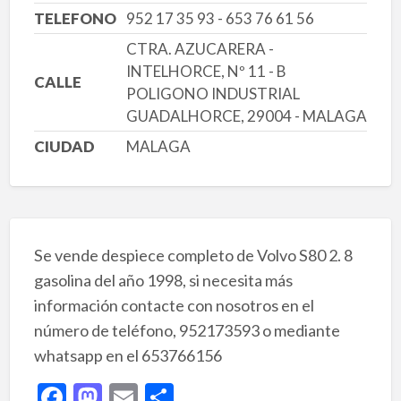
TELEFONO
952 17 35 93 - 653 76 61 56
CTRA. AZUCARERA -
INTELHORCE, Nº 11 - B
CALLE
POLIGONO INDUSTRIAL
GUADALHORCE, 29004 - MALAGA
CIUDAD
MALAGA
Se vende despiece completo de Volvo S80 2. 8
gasolina del año 1998, si necesita más
información contacte con nosotros en el
número de teléfono, 952173593 o mediante
whatsapp en el 653766156
F
M
E
C