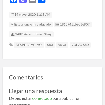
ac
as
m
o
e
to
ai
m
14 mayo, 2020 11:18 AM
b
d
l
p
Listing ID
Este anuncio ha caducado
18159411b6c8e807
o
o
ar
o
n
ti
2489 vistas totales, 0 hoy
k
r
DESPIECE VOLVO
S80
Volvo
VOLVO S80
Comentarios
Dejar una respuesta
Debes estar
conectado
para pubicar un
comentario.