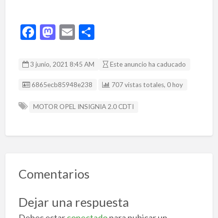
F
M
E
C
ac
as
m
o
e
to
ai
m
3 junio, 2021 8:45 AM
Este anuncio ha caducado
b
d
l
p
Listing ID
6865ecb85948e238
707 vistas totales, 0 hoy
o
o
ar
o
n
ti
MOTOR OPEL INSIGNIA 2.0 CDTI
k
r
Comentarios
Dejar una respuesta
Debes estar
conectado
para pubicar un