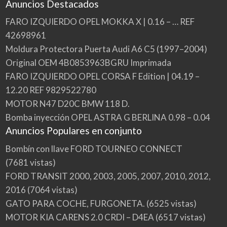
Anuncios Destacados
FARO IZQUIERDO OPEL MOKKA X | 0.16 – … REF
42698961
Moldura Protectora Puerta Audi A6 C5 (1997–2004)
Original OEM 4B0853963BGRU Imprimada
FARO IZQUIERDO OPEL CORSA F Edition | 04.19 –
12.20 REF 9829522780
MOTOR N47 D20C BMW 118 D.
Bomba inyección OPEL ASTRA G BERLINA 0.98 – 0.04
Anuncios Populares en conjunto
Bombín con llave FORD TOURNEO CONNECT
(7681 vistas)
FORD TRANSIT 2000, 2003, 2005, 2007, 2010, 2012,
2016
(7064 vistas)
GATO PARA COCHE, FURGONETA.
(6525 vistas)
MOTOR KIA CARENS 2.0 CRDI – D4EA
(6517 vistas)