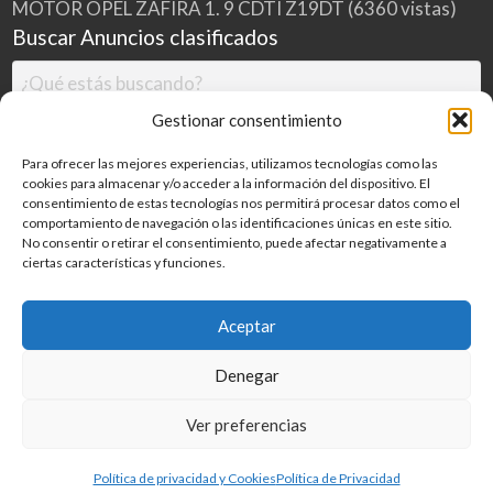
MOTOR OPEL ZAFIRA 1. 9 CDTI Z19DT
(6360 vistas)
Buscar Anuncios clasificados
Gestionar consentimiento
Para ofrecer las mejores experiencias, utilizamos tecnologías como las
cookies para almacenar y/o acceder a la información del dispositivo. El
consentimiento de estas tecnologías nos permitirá procesar datos como el
comportamiento de navegación o las identificaciones únicas en este sitio.
No consentir o retirar el consentimiento, puede afectar negativamente a
ciertas características y funciones.
Buscar
Aceptar
Denegar
Inicio
Categorías
Blog
Ver preferencias
©
2026
MILDESGUACES.NET
| Todos los derechos reservados
Política de privacidad y Cookies
Política de Privacidad