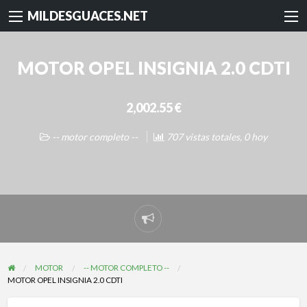
MILDESGUACES.NET
MOTOR OPEL INSIGNIA 2.0 CDTI
2,002.55 €
-- motor completo --
707 vistas totales, 0 hoy
Reportar
problema
MOTOR
-- MOTOR COMPLETO --
MOTOR OPEL INSIGNIA 2.0 CDTI