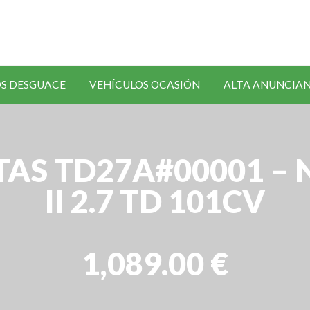
SOLICITAR
S DESGUACE
VEHÍCULOS OCASIÓN
ALTA ANUNCIA
RECAMBIOS
AS TD27A#00001 –
II 2.7 TD 101CV
1,089.00 €