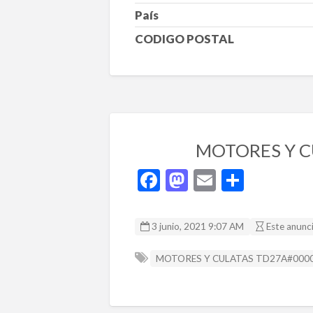
País
CODIGO POSTAL
MOTORES Y CU
F
M
E
C
ac
as
m
o
e
to
ai
m
3 junio, 2021 9:07 AM
Este anunc
b
d
l
p
MOTORES Y CULATAS TD27A#00001
o
o
ar
o
n
ti