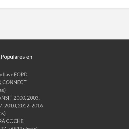
 Populares en
n llave FORD
O CONNECT
as)
NSIT 2000, 2003,
7, 2010, 2012, 2016
as)
RA COCHE,
TA.
(6524 vistas)