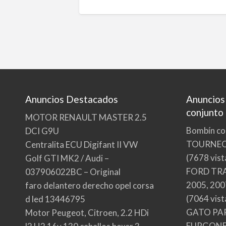
Anuncios Destacados
Anuncios
conjunto
MOTOR RENAULT MASTER 2.5
Bombín co
DCI G9U
TOURNE
Centralita ECU Digifant II VW
(7678 vist
Golf GTI MK2 / Audi –
FORD TRA
037906022BC – Original
2005, 200
faro delantero derecho opel corsa
(7064 vist
d led 13446795
GATO PA
Motor Peugeot, Citroen, 2.2 HDi
FURGONE