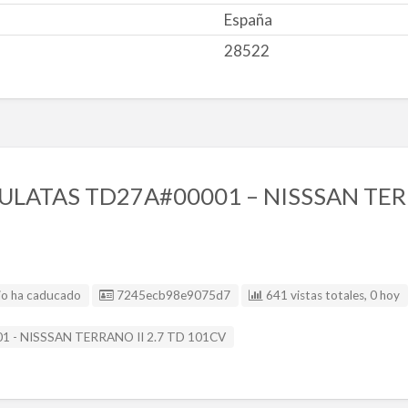
España
28522
LATAS TD27A#00001 – NISSSAN TERR
Listing ID
io ha caducado
7245ecb98e9075d7
641 vistas totales, 0 hoy
 - NISSSAN TERRANO II 2.7 TD 101CV