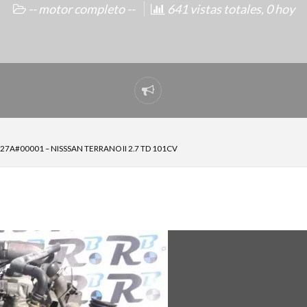
-- motor completo --
641 vistas totales, 0 hoy
Reportar
problema
7A#00001 – NISSSAN TERRANO II 2.7 TD 101CV