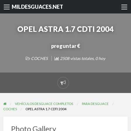
MILDESGUACES.NET
OPEL ASTRA 1.7 CDTI 2004
preguntar €
COCHES
2508 vistas totales, 0 hoy
Reportar
problema
VEHÍCULOS DESGUACE COMPLETOS
PARA DESGUACE
COCHES
OPEL ASTRA 1.7 CDTI 2004
Photo Gallery