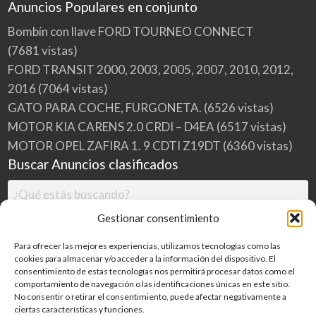
Anuncios Populares en conjunto
Bombín con llave FORD TOURNEO CONNECT
(7681 vistas)
FORD TRANSIT 2000, 2003, 2005, 2007, 2010, 2012,
2016
(7064 vistas)
GATO PARA COCHE, FURGONETA.
(6526 vistas)
MOTOR KIA CARENS 2.0 CRDI – D4EA
(6517 vistas)
MOTOR OPEL ZAFIRA 1. 9 CDTI Z19DT
(6360 vistas)
Buscar Anuncios clasificados
Gestionar consentimiento
Para ofrecer las mejores experiencias, utilizamos tecnologías como las
cookies para almacenar y/o acceder a la información del dispositivo. El
consentimiento de estas tecnologías nos permitirá procesar datos como el
comportamiento de navegación o las identificaciones únicas en este sitio.
No consentir o retirar el consentimiento, puede afectar negativamente a
ciertas características y funciones.