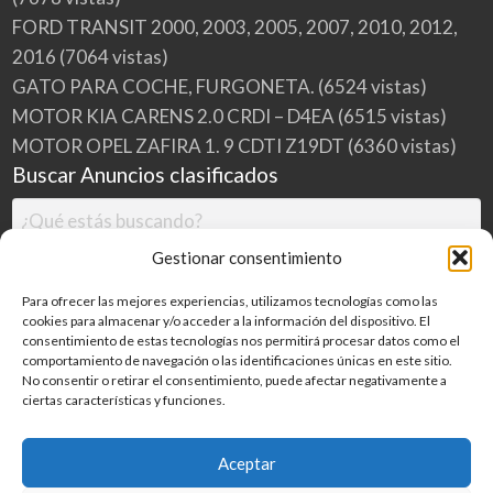
FORD TRANSIT 2000, 2003, 2005, 2007, 2010, 2012,
2016
(7064 vistas)
GATO PARA COCHE, FURGONETA.
(6524 vistas)
MOTOR KIA CARENS 2.0 CRDI – D4EA
(6515 vistas)
MOTOR OPEL ZAFIRA 1. 9 CDTI Z19DT
(6360 vistas)
Buscar Anuncios clasificados
Gestionar consentimiento
Para ofrecer las mejores experiencias, utilizamos tecnologías como las
cookies para almacenar y/o acceder a la información del dispositivo. El
consentimiento de estas tecnologías nos permitirá procesar datos como el
comportamiento de navegación o las identificaciones únicas en este sitio.
No consentir o retirar el consentimiento, puede afectar negativamente a
ciertas características y funciones.
Buscar
Aceptar