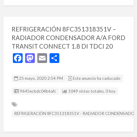
REFRIGERACIÓN 8FC351318351V –
RADIADOR CONDENSADOR A/A FORD
TRANSIT CONNECT 1.8 DI TDCI 20
F
M
E
C
ac
as
m
o
e
to
ai
m
25 mayo, 2020 2:54 PM
Este anuncio ha caducado
b
d
l
p
Listing ID
9645ecbdc04b6afc
1049 vistas totales, 0 hoy
o
o
ar
o
n
ti
k
r
REFRIGERACIÓN 8FC351318351V - RADIADOR CONDENSADOR A