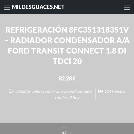
MILDESGUACES.NET
REFRIGERACIÓN 8FC351318351V
– RADIADOR CONDENSADOR A/A
FORD TRANSIT CONNECT 1.8 DI
TDCI 20
82.28 €
radiador calefaccion / aire acondicionado
1049 vistas
totales, 0 hoy