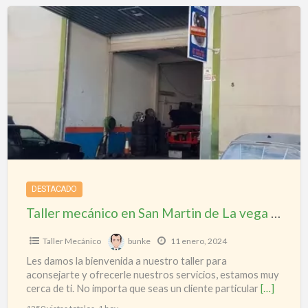
f
Taller
a
mecánico
t
en
T
San
m
Martin
e
de
S
La
M
vega
d
–
L
Madrid
DESTACADO
v
Taller mecánico en San Martin de La vega – Madrid
-
M
Taller Mecánico
bunke
11 enero, 2024
Les damos la bienvenida a nuestro taller para
aconsejarte y ofrecerle nuestros servicios, estamos muy
cerca de ti. No importa que seas un cliente particular
[…]