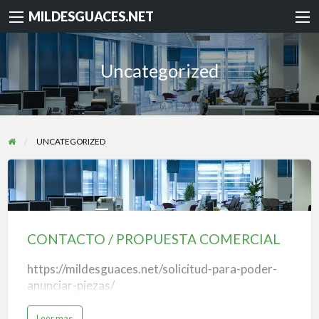
MILDESGUACES.NET
Uncategorized
UNCATEGORIZED
CONTACTO
/
PROPUESTA
CONTACTO / PROPUESTA COMERCIAL
COMERCIAL
https://mildesguaces.net/solicitud-para-poder-
anunciar-piezas/
a
Leer mas