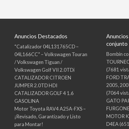
Anuncios Destacados
Anuncios
conjunto
“Catalizador 04L131765CD –
Bombín co
04L166CC” – Volkswagen Touran
TOURNE
/ Volkswagen Tiguan /
(7681 vist
Volkswagen Golf VII 2.0TDi
FORD TRA
CATALIZADOR CITROEN
2005, 200
JUMPER 2.0TD HDI
(7064 vist
CATALIZADOR GOLF 4 1.6
GATO PA
GASOLINA
FURGONE
Motor Toyota RAV4 A25A-FXS –
MOTOR KI
¡Revisado, Garantizado y Listo
D4EA
(651
para Montar!