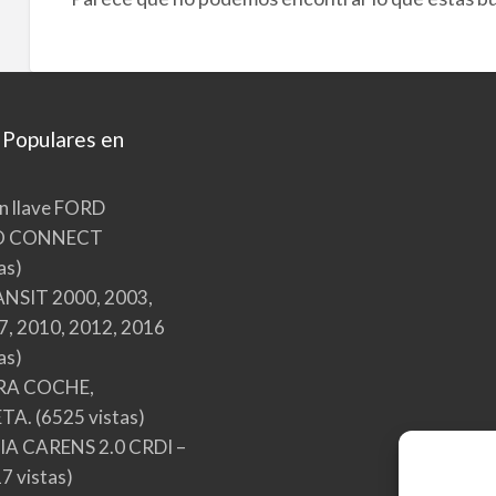
 Populares en
n llave FORD
O CONNECT
as)
NSIT 2000, 2003,
7, 2010, 2012, 2016
as)
RA COCHE,
TA.
(6525 vistas)
A CARENS 2.0 CRDI –
7 vistas)