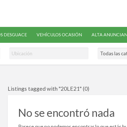
SOLICITAR
S DESGUACE
VEHÍCULOS OCASIÓN
ALTA ANUNCIA
RECAMBIOS
Listings tagged with "20LE21" (0)
No se encontró nada
Parece que no podemos encontrar lo que estás b