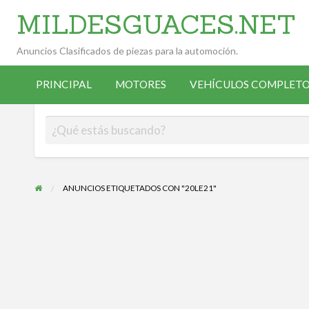
MILDESGUACES.NET
Anuncios Clasificados de piezas para la automoción.
VEHÍCULOS
VEHÍCULOS
ALTA
COMPLETOS
PRINCIPAL
MOTORES
VEHÍCULOS COMPLETO
OCASIÓN
ANUNCIANTE
DESGUACE
ANUNCIOS ETIQUETADOS CON "20LE21"