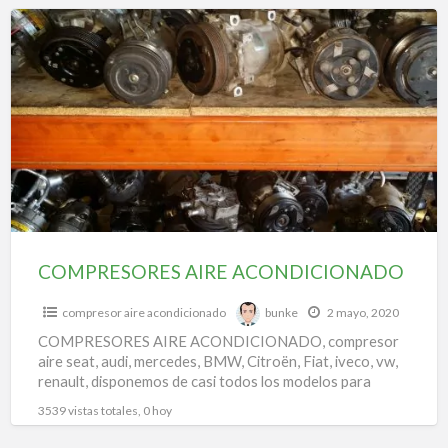
f
COMPRESORES
a
AIRE
t
ACONDICIONADO
a
a
a
c
COMPRESORES AIRE ACONDICIONADO
compresor aire acondicionado
bunke
2 mayo, 2020
COMPRESORES AIRE ACONDICIONADO, compresor
aire seat, audi, mercedes, BMW, Citroën, Fiat, iveco, vw,
renault, disponemos de casi todos los modelos para
todas las marcas.
3539 vistas totales, 0 hoy