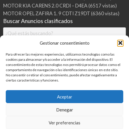
MOTOR KIA CARENS 2.0 CRDI – D4EA
(6517 vistas)
MOTOR OPEL ZAFIRA 1. 9 CDTI Z19DT
(6360 vistas)
Buscar Anuncios clasificados
Gestionar consentimiento
Para ofrecer las mejores experiencias, utilizamos tecnologías como las
cookies para almacenar y/o acceder a la información del dispositivo. El
consentimiento de estas tecnologías nos permitirá procesar datos como el
comportamiento de navegación o las identificaciones únicas en este sitio.
No consentir o retirar el consentimiento, puede afectar negativamente a
ciertas características y funciones.
Buscar
Aceptar
Denegar
Inicio
Categorías
Blog
Ver preferencias
©
2026
MILDESGUACES.NET
| Todos los derechos reservados