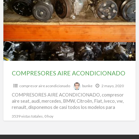
a
AIRE
t
ACONDICIONADO
a
a
c
COMPRESORES AIRE ACONDICIONADO
compresor aire acondicionado
bunke
2 mayo, 2020
COMPRESORES AIRE ACONDICIONADO, compresor
aire seat, audi, mercedes, BMW, Citroën, Fiat, iveco, vw,
renault, disponemos de casi todos los modelos para
todas las marcas.
3539 vistas totales, 0 hoy