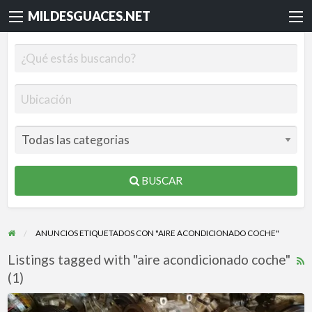
MILDESGUACES.NET
BUSCAR
ANUNCIOS ETIQUETADOS CON "AIRE ACONDICIONADO COCHE"
Listings tagged with "aire acondicionado coche"
R
(1)
F
f
COMPRESORES