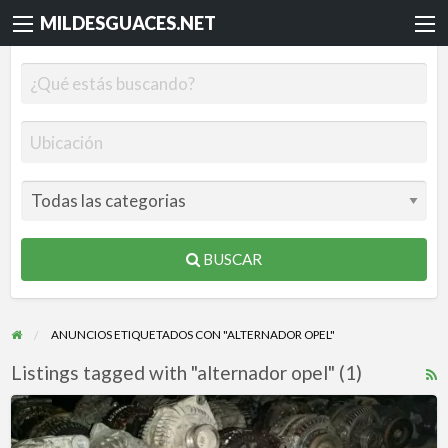
MILDESGUACES.NET
BUSCAR
ANUNCIOS ETIQUETADOS CON "ALTERNADOR OPEL"
Listings tagged with "alternador opel" (1)
R
F
ALTERNADORES
f
para