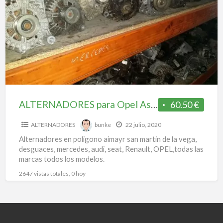
a
Opel
t
Astra,
a
Corsa,
o
ford
ka,
renault
clio,
etc..
ALTERNADORES para Opel Astra, Corsa, ford ka, renault clio, etc..
60.50 €
ALTERNADORES
bunke
22 julio, 2020
Alternadores en poligono aimayr san martin de la vega,
desguaces, mercedes, audi, seat, Renault, OPEL,todas las
marcas todos los modelos.
2647 vistas totales, 0 hoy