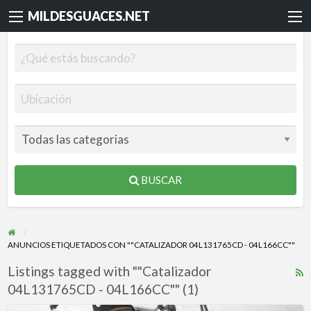
MILDESGUACES.NET
BUSCAR
ANUNCIOS ETIQUETADOS CON ""CATALIZADOR 04L131765CD - 04L166CC""
Listings tagged with ""Catalizador
R
04L131765CD - 04L166CC"" (1)
F
f