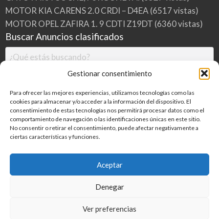
MOTOR KIA CARENS 2.0 CRDI – D4EA
(6517 vistas)
MOTOR OPEL ZAFIRA 1. 9 CDTI Z19DT
(6360 vistas)
Buscar Anuncios clasificados
Gestionar consentimiento
Para ofrecer las mejores experiencias, utilizamos tecnologías como las
cookies para almacenar y/o acceder a la información del dispositivo. El
consentimiento de estas tecnologías nos permitirá procesar datos como el
comportamiento de navegación o las identificaciones únicas en este sitio.
No consentir o retirar el consentimiento, puede afectar negativamente a
ciertas características y funciones.
Buscar
Aceptar
Denegar
Inicio
Categorías
Blog
Ver preferencias
©
2026
MILDESGUACES.NET
| Todos los derechos reservados