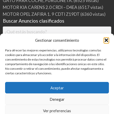
GATO PARA COCHE, FURGONETA.
(6525 vistas)
MOTOR KIA CARENS 2.0 CRDI – D4EA
(6517 vistas)
MOTOR OPEL ZAFIRA 1. 9 CDTI Z19DT
(6360 vistas)
Buscar Anuncios clasificados
Gestionar consentimiento
Para ofrecer las mejores experiencias, utilizamos tecnologías como las
cookies para almacenar y/o acceder a la información del dispositivo. El
consentimiento de estas tecnologías nos permitirá procesar datos como el
comportamiento de navegación o las identificaciones únicas en este sitio.
No consentir o retirar el consentimiento, puede afectar negativamente a
ciertas características y funciones.
Buscar
Aceptar
Denegar
Inicio
Categorías
Blog
Ver preferencias