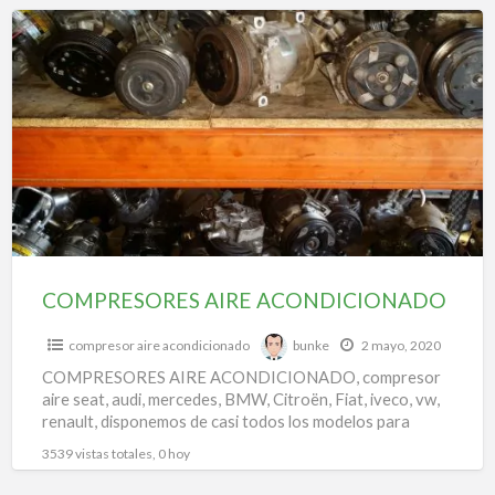
f
COMPRESORES
a
AIRE
t
ACONDICIONADO
c
c
e
a
a
d
a
COMPRESORES AIRE ACONDICIONADO
compresor aire acondicionado
bunke
2 mayo, 2020
COMPRESORES AIRE ACONDICIONADO, compresor
aire seat, audi, mercedes, BMW, Citroën, Fiat, iveco, vw,
renault, disponemos de casi todos los modelos para
todas las marcas.
3539 vistas totales, 0 hoy