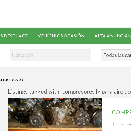
SOLICITAR
S DESGUACE
VEHÍCULOS OCASIÓN
ALTA ANUNCIA
RECAMBIOS
CONDICIONADO"
Listings tagged with "compresores lg para aire ac
COMPRESORES
AIRE
COMPR
ACONDICIONADO
compres