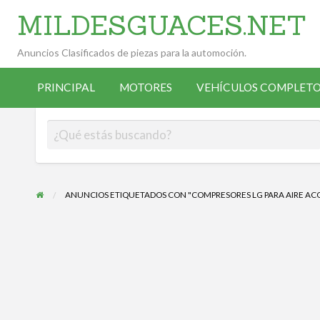
MILDESGUACES.NET
Anuncios Clasificados de piezas para la automoción.
VEHÍCULOS
VEHÍCULOS
ALTA
COMPLETOS
PRINCIPAL
MOTORES
VEHÍCULOS COMPLETO
OCASIÓN
ANUNCIANTE
DESGUACE
ANUNCIOS ETIQUETADOS CON "COMPRESORES LG PARA AIRE A