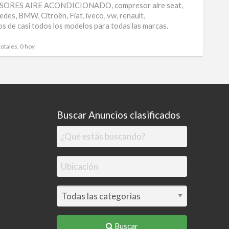
RES AIRE ACONDICIONADO, compresor aire seat,
lg
edes, BMW, Citroën, Fiat, iveco, vw, renault,
s de casi todos los modelos para todas las marcas.
para
aire
totales, 0 hoy
acond
Buscar Anuncios clasificados
Buscar