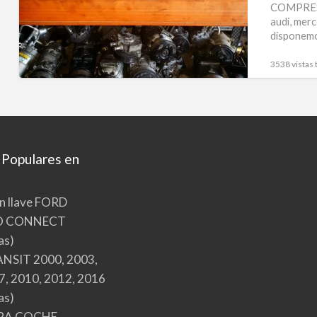
COMPRESO
audi, merc
disponemo
3538 vistas 
 Populares en
n llave FORD
O CONNECT
as)
NSIT 2000, 2003,
7, 2010, 2012, 2016
as)
RA COCHE,