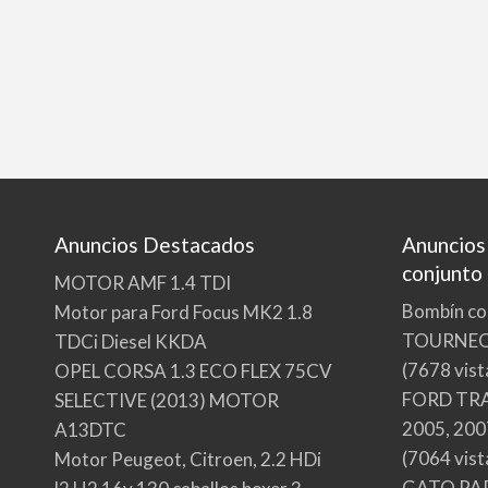
Anuncios Destacados
Anuncios
conjunto
MOTOR AMF 1.4 TDI
Bombín co
Motor para Ford Focus MK2 1.8
TOURNE
TDCi Diesel KKDA
(7678 vist
OPEL CORSA 1.3 ECO FLEX 75CV
FORD TRA
SELECTIVE (2013) MOTOR
2005, 200
A13DTC
(7064 vist
Motor Peugeot, Citroen, 2.2 HDi
GATO PA