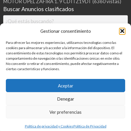
MOTOR OPEL ZAFIRA 1. 9 CDTI Z19DT
(6360 vistas)
Buscar Anuncios clasificados
Gestionar consentimiento
Para ofrecer las mejores experiencias, utilizamos tecnologías como las
cookies para almacenar y/o acceder a la información del dispositivo. El
consentimiento de estas tecnologías nos permitirá procesar datos como el
comportamiento de navegación o las identificaciones únicas en este sitio.
No consentir o retirar el consentimiento, puede afectar negativamente a
ciertas características y funciones.
Buscar
Aceptar
Denegar
Inicio
Categorías
Blog
Ver preferencias
©
2026
MILDESGUACES.NET
| Todos los derechos reservados
Política de privacidad y Cookies
Política de Privacidad