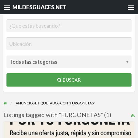
MILDESGUACES.NET
BUSCAR
ANUNCIOS ETIQUETADOS CON "FURGONETAS"
Listings tagged with "FURGONETAS" (1)
R
F
¡Consigue
f
la