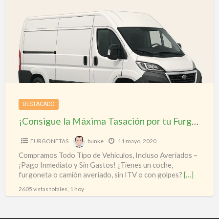
a
Máxima
t
Tasación
por
tu
Furgoneta
Hoy
Mismo!
DESTACADO
¡Consigue la Máxima Tasación por tu Furgoneta Hoy Mismo!
FURGONETAS
bunke
11 mayo, 2020
Compramos Todo Tipo de Vehículos, Incluso Averiados –
¡Pago Inmediato y Sin Gastos! ¿Tienes un coche,
furgoneta o camión averiado, sin ITV o con golpes?
[…]
2605 vistas totales, 1 hoy