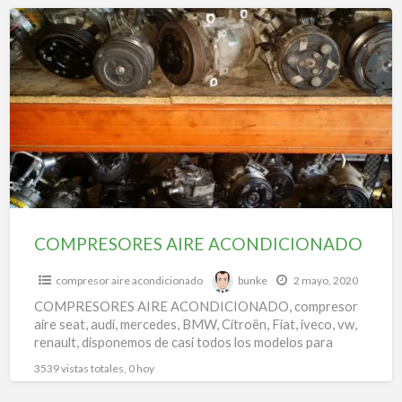
f
COMPRESORES
a
AIRE
t
ACONDICIONADO
k
p
c
a
a
a
COMPRESORES AIRE ACONDICIONADO
compresor aire acondicionado
bunke
2 mayo, 2020
COMPRESORES AIRE ACONDICIONADO, compresor
aire seat, audi, mercedes, BMW, Citroën, Fiat, iveco, vw,
renault, disponemos de casi todos los modelos para
todas las marcas.
3539 vistas totales, 0 hoy