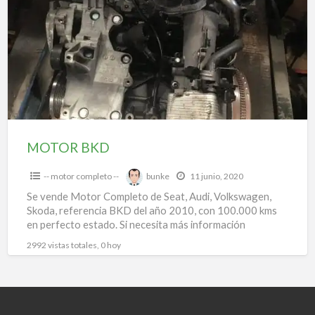
a
t
MOTOR BKD
-- motor completo --
bunke
11 junio, 2020
Se vende Motor Completo de Seat, Audi, Volkswagen,
Skoda, referencia BKD del año 2010, con 100.000 kms
en perfecto estado. Si necesita más información
contacte
[…]
2992 vistas totales, 0 hoy