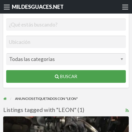
MILDESGUACES.NET
BUSCAR
ANUNCIOS ETIQUETADOS CON "LEON"
Listings tagged with "LEON" (1)
R
F
MOTOR
f
BKD