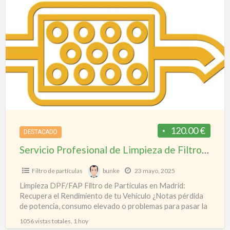
Servicio
a
Profesional
t
de
l
Limpieza
f
de
d
Filtro
p
de
e
Partículas
M
en
Madrid
120.00 €
DESTACADO
–
Servicio Profesional de Limpieza de Filtro de Partículas en Madrid – Rápido y Eficaz
Rápido
y
Filtro de partículas
bunke
23 mayo, 2025
Eficaz
Limpieza DPF/FAP Filtro de Partículas en Madrid:
Recupera el Rendimiento de tu Vehículo ¿Notas pérdida
de potencia, consumo elevado o problemas para pasar la
ITV?
[…]
1056 vistas totales, 1 hoy