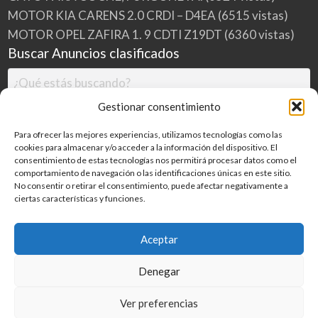
MOTOR KIA CARENS 2.0 CRDI – D4EA
(6515 vistas)
MOTOR OPEL ZAFIRA 1. 9 CDTI Z19DT
(6360 vistas)
Buscar Anuncios clasificados
Gestionar consentimiento
Para ofrecer las mejores experiencias, utilizamos tecnologías como las
cookies para almacenar y/o acceder a la información del dispositivo. El
consentimiento de estas tecnologías nos permitirá procesar datos como el
comportamiento de navegación o las identificaciones únicas en este sitio.
No consentir o retirar el consentimiento, puede afectar negativamente a
ciertas características y funciones.
Buscar
Aceptar
Denegar
Inicio
Categorías
Blog
Ver preferencias
©
2026
MILDESGUACES.NET
| Todos los derechos reservados