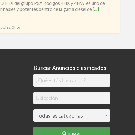
2.2 HDI del grupo PSA, códigos 4HX y 4HW, es uno de
2.2
nfiables y potentes dentro de la gama diésel de
[…]
diésel
PSA
totales, 0 hoy
Buscar Anuncios clasificados
Buscar