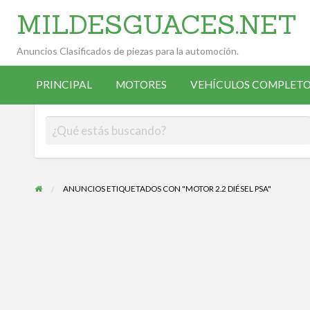
MILDESGUACES.NET
Anuncios Clasificados de piezas para la automoción.
VEHÍCULOS
VEHÍCULOS
ALTA
COMPLETOS
PRINCIPAL
MOTORES
VEHÍCULOS COMPLETO
OCASIÓN
ANUNCIANTE
DESGUACE
ANUNCIOS ETIQUETADOS CON "MOTOR 2.2 DIÉSEL PSA"