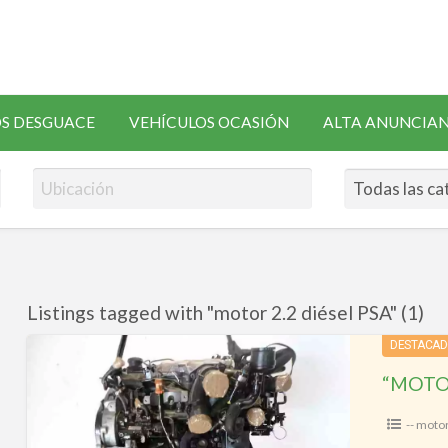
SOLICITAR
S DESGUACE
VEHÍCULOS OCASIÓN
ALTA ANUNCIA
RECAMBIOS
Listings tagged with "motor 2.2 diésel PSA" (1)
“MOTOR
DESTACA
2.2
HDI
GRUPO
-- moto