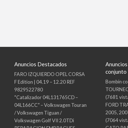
Anuncios Destacados
Anuncios
conjunto
FARO IZQUIERDO OPEL CORSA
Bombín co
F Edition | 04.19 – 12.20 REF
TOURNE
9829522780
(7681 vist
“Catalizador 04L131765CD –
FORD TRA
04L166CC” – Volkswagen Touran
2005, 200
/ Volkswagen Tiguan /
(7064 vist
Volkswagen Golf VII 2.0TDi
GATO PA