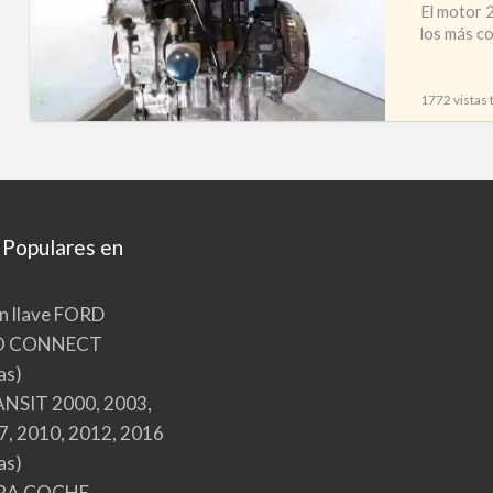
PSA
El motor 
los más co
4HX
–
4HW”
1772 vistas 
 Populares en
n llave FORD
O CONNECT
as)
NSIT 2000, 2003,
7, 2010, 2012, 2016
as)
RA COCHE,