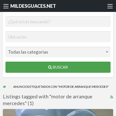
MILDESGUACES.NET
BUSCAR
ANUNCIOS ETIQUETADOS CON "MOTOR DE ARRANQUE MERCEDES"
Listings tagged with "motor de arranque
R
mercedes" (1)
F
f
MOTOR