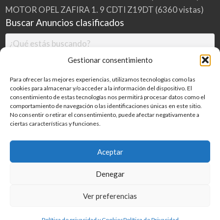
MOTOR OPEL ZAFIRA 1. 9 CDTI Z19DT
(6360 vistas)
Buscar Anuncios clasificados
Gestionar consentimiento
Para ofrecer las mejores experiencias, utilizamos tecnologías como las
cookies para almacenar y/o acceder a la información del dispositivo. El
consentimiento de estas tecnologías nos permitirá procesar datos como el
comportamiento de navegación o las identificaciones únicas en este sitio.
No consentir o retirar el consentimiento, puede afectar negativamente a
ciertas características y funciones.
Buscar
Aceptar
Denegar
Inicio
Categorías
Blog
Ver preferencias
©
2026
MILDESGUACES.NET
| Todos los derechos reservados
Política de privacidad y Cookies
Política de Privacidad