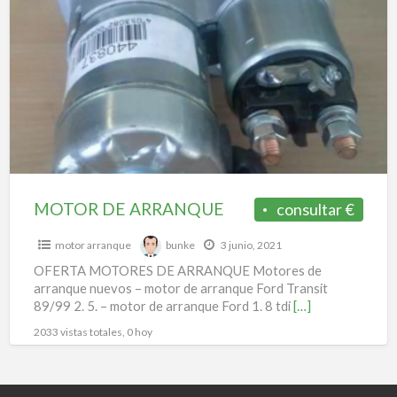
a
DE
t
ARRANQUE
m
d
a
m
MOTOR DE ARRANQUE
consultar €
motor arranque
bunke
3 junio, 2021
OFERTA MOTORES DE ARRANQUE Motores de
arranque nuevos – motor de arranque Ford Transit
89/99 2. 5. – motor de arranque Ford 1. 8 tdi
[…]
2033 vistas totales, 0 hoy