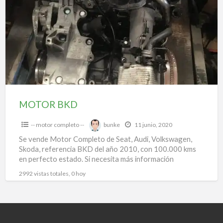
a
t
O
MOTOR BKD
-- motor completo --
bunke
11 junio, 2020
Se vende Motor Completo de Seat, Audi, Volkswagen,
Skoda, referencia BKD del año 2010, con 100.000 kms
en perfecto estado. Si necesita más información
contacte
[…]
2992 vistas totales, 0 hoy