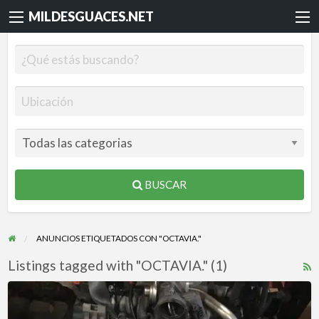
MILDESGUACES.NET
BUSCAR
ANUNCIOS ETIQUETADOS CON "OCTAVIA."
Listings tagged with "OCTAVIA." (1)
R
F
MOTOR
f
BKD