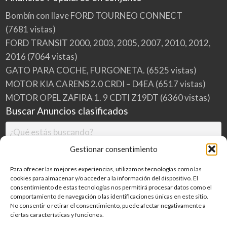
Bombín con llave FORD TOURNEO CONNECT
(7681 vistas)
FORD TRANSIT 2000, 2003, 2005, 2007, 2010, 2012,
2016
(7064 vistas)
GATO PARA COCHE, FURGONETA.
(6525 vistas)
MOTOR KIA CARENS 2.0 CRDI – D4EA
(6517 vistas)
MOTOR OPEL ZAFIRA 1. 9 CDTI Z19DT
(6360 vistas)
Buscar Anuncios clasificados
Gestionar consentimiento
Para ofrecer las mejores experiencias, utilizamos tecnologías como las
cookies para almacenar y/o acceder a la información del dispositivo. El
consentimiento de estas tecnologías nos permitirá procesar datos como el
comportamiento de navegación o las identificaciones únicas en este sitio.
No consentir o retirar el consentimiento, puede afectar negativamente a
ciertas características y funciones.
Buscar