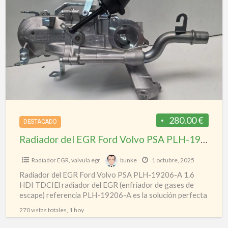
a
del
t
EGR
r
Ford
e
Volvo
o
PSA
f
PLH-
19206-
A
1.6
280.00 €
DESTACADO
HDI
Radiador del EGR Ford Volvo PSA PLH-19206-A 1.6 HDI TDCI
TDCI
Radiador EGR
,
valvula egr
bunke
1 octubre, 2025
Radiador del EGR Ford Volvo PSA PLH-19206-A 1.6
HDI TDCIEl radiador del EGR (enfriador de gases de
escape) referencia PLH-19206-A es la solución perfecta
para
[…]
270 vistas totales, 1 hoy