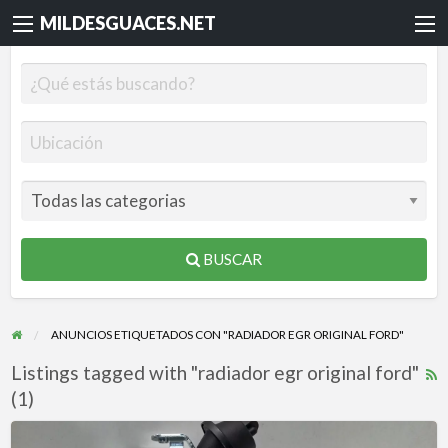
MILDESGUACES.NET
BUSCAR
ANUNCIOS ETIQUETADOS CON "RADIADOR EGR ORIGINAL FORD"
Listings tagged with "radiador egr original ford"
R
(1)
F
f
Radiador