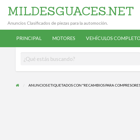
MILDESGUACES.NET
Anuncios Clasificados de piezas para la automoción.
VEHÍCULOS
VEHÍCULOS
ALTA
COMPLETOS
PRINCIPAL
MOTORES
VEHÍCULOS COMPLETO
OCASIÓN
ANUNCIANTE
DESGUACE
ANUNCIOS ETIQUETADOS CON "RECAMBIOS PARA COMPRESORES 