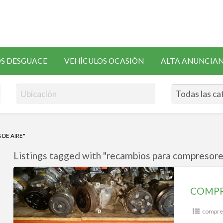
SOLICITAR
S DESGUACE
VEHÍCULOS OCASIÓN
ALTA ANUNCIA
RECAMBIOS
DE AIRE"
Listings tagged with "recambios para compresores
COMPRESORES
AIRE
COMPR
ACONDICIONADO
compres