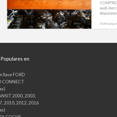
COMPRESO
audi, merc
disponemo
3539 vistas 
 Populares en
n llave FORD
O CONNECT
as)
NSIT 2000, 2003,
7, 2010, 2012, 2016
as)
RA COCHE,