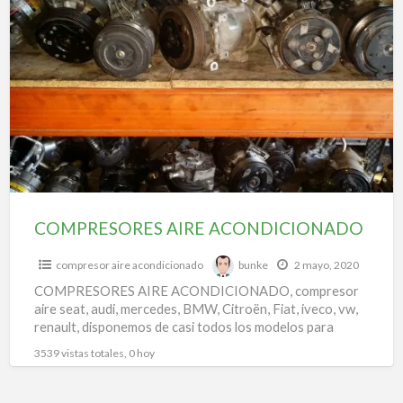
COMPRESORES
a
AIRE
t
ACONDICIONADO
r
p
c
d
a
COMPRESORES AIRE ACONDICIONADO
compresor aire acondicionado
bunke
2 mayo, 2020
COMPRESORES AIRE ACONDICIONADO, compresor
aire seat, audi, mercedes, BMW, Citroën, Fiat, iveco, vw,
renault, disponemos de casi todos los modelos para
todas las marcas.
3539 vistas totales, 0 hoy