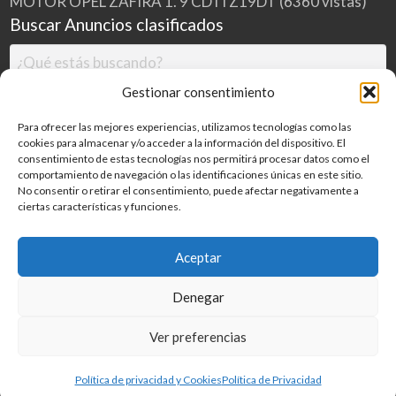
MOTOR OPEL ZAFIRA 1. 9 CDTI Z19DT
(6360 vistas)
Buscar Anuncios clasificados
Gestionar consentimiento
Para ofrecer las mejores experiencias, utilizamos tecnologías como las
cookies para almacenar y/o acceder a la información del dispositivo. El
consentimiento de estas tecnologías nos permitirá procesar datos como el
comportamiento de navegación o las identificaciones únicas en este sitio.
No consentir o retirar el consentimiento, puede afectar negativamente a
ciertas características y funciones.
Buscar
Aceptar
Denegar
Inicio
Categorías
Blog
Ver preferencias
©
2026
MILDESGUACES.NET
| Todos los derechos reservados
Política de privacidad y Cookies
Política de Privacidad