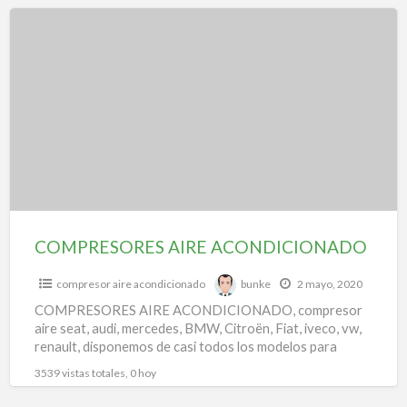
f
COMPRESORES
a
AIRE
t
ACONDICIONADO
s
p
i
a
a
a
u
COMPRESORES AIRE ACONDICIONADO
a
compresor aire acondicionado
bunke
2 mayo, 2020
COMPRESORES AIRE ACONDICIONADO, compresor
aire seat, audi, mercedes, BMW, Citroën, Fiat, iveco, vw,
renault, disponemos de casi todos los modelos para
todas las marcas.
3539 vistas totales, 0 hoy