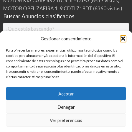
MOTOR KIA CARENS 2.0 CRDI – D4EA
(6517 vistas)
MOTOR OPEL ZAFIRA 1. 9 CDTI Z19DT
(6360 vistas)
Buscar Anuncios clasificados
Gestionar consentimiento
Para ofrecer las mejores experiencias, utilizamos tecnologías como las
cookies para almacenar y/o acceder a la información del dispositivo. El
consentimiento de estas tecnologías nos permitirá procesar datos como el
comportamiento de navegación o las identificaciones únicas en este sitio.
No consentir o retirar el consentimiento, puede afectar negativamente a
ciertas características y funciones.
Buscar
Aceptar
Denegar
Inicio
Categorías
Blog
Ver preferencias
©
2026
MILDESGUACES.NET
| Todos los derechos reservados