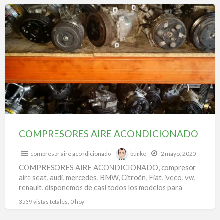
f
COMPRESORES
a
AIRE
t
ACONDICIONADO
s
c
a
a
COMPRESORES AIRE ACONDICIONADO
compresor aire acondicionado
bunke
2 mayo, 2020
COMPRESORES AIRE ACONDICIONADO, compresor
aire seat, audi, mercedes, BMW, Citroën, Fiat, iveco, vw,
renault, disponemos de casi todos los modelos para
todas las marcas.
3539 vistas totales, 0 hoy