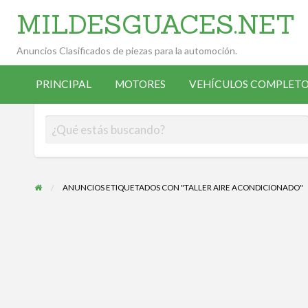
MILDESGUACES.NET
Anuncios Clasificados de piezas para la automoción.
VEHÍCULOS
VEHÍCULOS
ALTA
COMPLETOS
PRINCIPAL
MOTORES
VEHÍCULOS COMPLETO
OCASIÓN
ANUNCIANTE
DESGUACE
ANUNCIOS ETIQUETADOS CON "TALLER AIRE ACONDICIONADO"