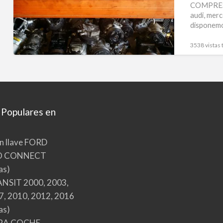
COMPRESO
audi, merc
disponemo
3538 vistas 
 Populares en
n llave FORD
O CONNECT
as)
NSIT 2000, 2003,
7, 2010, 2012, 2016
as)
RA COCHE,