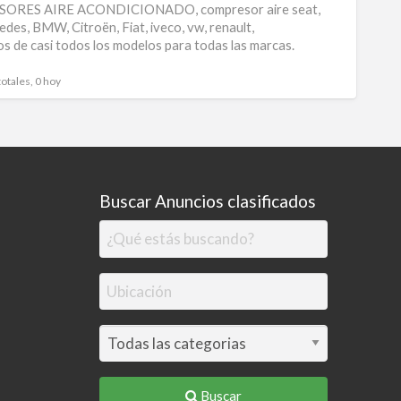
RES AIRE ACONDICIONADO, compresor aire seat,
aire
edes, BMW, Citroën, Fiat, iveco, vw, renault,
s de casi todos los modelos para todas las marcas.
acond
totales, 0 hoy
Buscar Anuncios clasificados
Buscar