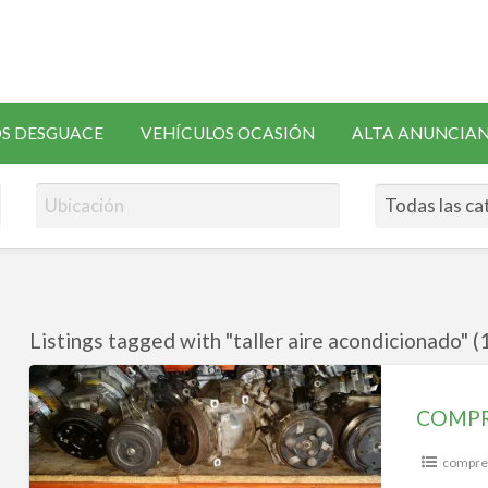
SOLICITAR
S DESGUACE
VEHÍCULOS OCASIÓN
ALTA ANUNCIA
RECAMBIOS
Listings tagged with "taller aire acondicionado" (
COMPRESORES
AIRE
COMPR
ACONDICIONADO
compres