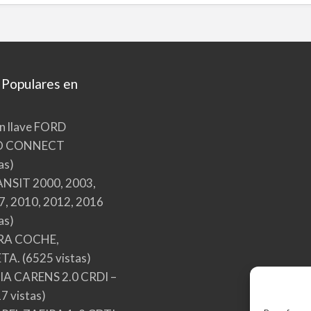
 Populares en
n llave FORD
O CONNECT
as)
NSIT 2000, 2003,
7, 2010, 2012, 2016
as)
RA COCHE,
TA.
(6525 vistas)
A CARENS 2.0 CRDI –
7 vistas)