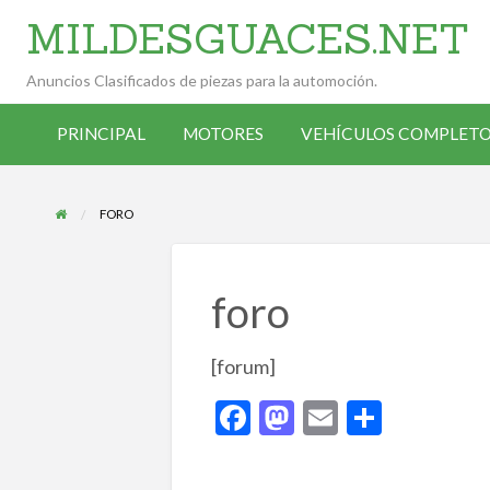
MILDESGUACES.NET
Anuncios Clasificados de piezas para la automoción.
VEHÍCULOS
VEHÍCULOS
ALTA
COMPLETOS
PRINCIPAL
MOTORES
VEHÍCULOS COMPLETO
OCASIÓN
ANUNCIANTE
DESGUACE
FORO
foro
[forum]
F
M
E
C
ac
as
m
o
e
to
ai
m