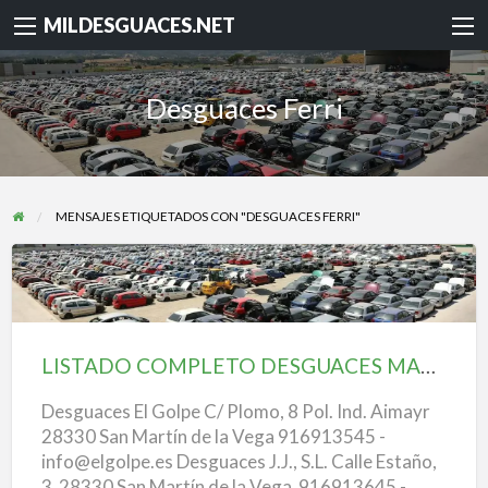
MILDESGUACES.NET
Desguaces Ferri
MENSAJES ETIQUETADOS CON "DESGUACES FERRI"
LISTADO
COMPLETO
DESGUACES
LISTADO COMPLETO DESGUACES MADRID
MADRID
Desguaces El Golpe C/ Plomo, 8 Pol. Ind. Aimayr
28330 San Martín de la Vega 916913545 -
info@elgolpe.es Desguaces J.J., S.L. Calle Estaño,
3 28330 San Martín de la Vega 916913645 -