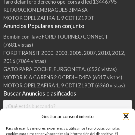
faro delantero derecho opel corsa d led 13446795
E
S
REPARACION EMBRAGUES BIMASA
M
A
D
MOTOR OPEL ZAFIRA 1. 9 CDTI Z19DT
R
I
Anuncios Populares en conjunto
D
Bombín con llave FORD TOURNEO CONNECT
(7681 vistas)
FORD TRANSIT 2000, 2003, 2005, 2007, 2010, 2012,
2016
(7064 vistas)
GATO PARA COCHE, FURGONETA.
(6526 vistas)
MOTOR KIA CARENS 2.0 CRDI – D4EA
(6517 vistas)
MOTOR OPEL ZAFIRA 1. 9 CDTI Z19DT
(6360 vistas)
Buscar Anuncios clasificados
Gestionar consentimiento
Para ofrecer las mejores experiencias, utilizamos tecnologías como las
cookies para almacenar y/o acceder a la información del dispositivo. El