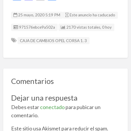
ac
as
m
o
e
to
ai
m
25 mayo, 2020 5:19 PM
Este anuncio ha caducado
b
d
l
p
Listing ID
971576ebce9a502a
2170 vistas totales, 0 hoy
o
o
ar
o
n
ti
CAJA DE CAMBIOS OPEL CORSA 1. 3
k
r
Comentarios
Dejar una respuesta
Debes estar
conectado
para pubicar un
comentario.
Este sitio usa Akismet para reducir el spam.