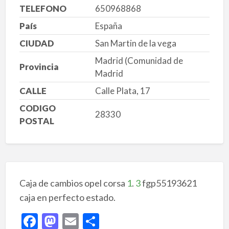
TELEFONO
650968868
País
España
CIUDAD
San Martin de la vega
Madrid (Comunidad de
Provincia
Madrid
CALLE
Calle Plata, 17
CODIGO
28330
POSTAL
Caja de cambios opel corsa
1
.
3
fgp55193621
caja en perfecto estado.
F
M
E
C